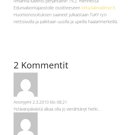
Ilmianna kaverisi perjantaihin 19.2. mennessä
Edunvalvontajaostolle osoitteeseen
lotta.kaleva@tse.fi
.
Huomionosoituksen saaneet julkaistaan TuKY ry:n
nettisivuilla ja palkitaan uusilla ja upeilla haalarimerkeillä.
2 Kommentit
Anonyymi
2.3.2010 klo 08:21
Ystävänpäivästä alkaa olla jo vierähtänyt hetki…