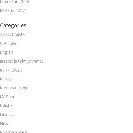
tammikuu 2008
lokakuu 2007
Categories
Ajankohtaista
CIA-TuKY
English
Jaostot ja toimijaryhmät
Kaikki Blogit
Karuselli
Kumppaniblogi
KY-Sport
Kyliste
Liikunta
News
Portfoliokokeilu