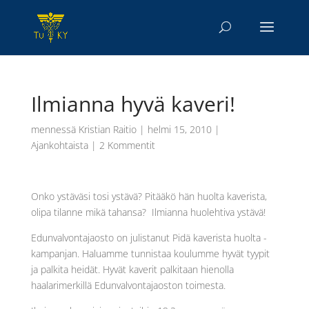
Ilmianna hyvä kaveri!
mennessä
Kristian Raitio
|
helmi 15, 2010
|
Ajankohtaista
|
2 Kommentit
Onko ystäväsi tosi ystävä? Pitääkö hän huolta kaverista,
olipa tilanne mikä tahansa? Ilmianna huolehtiva ystävä!
Edunvalvontajaosto on julistanut Pidä kaverista huolta -
kampanjan. Haluamme tunnistaa koulumme hyvät tyypit
ja palkita heidät. Hyvät kaverit palkitaan hienolla
haalarimerkillä Edunvalvontajaoston toimesta.