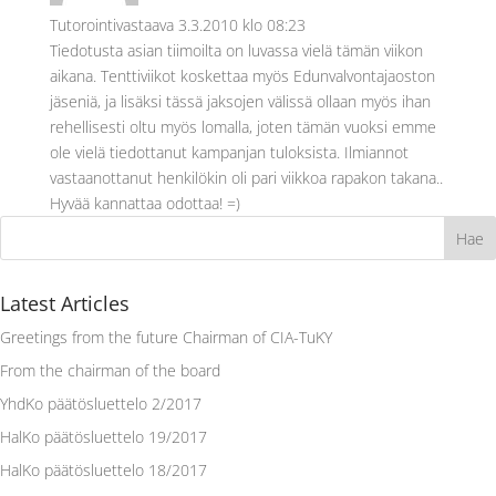
Tutorointivastaava
3.3.2010 klo 08:23
Tiedotusta asian tiimoilta on luvassa vielä tämän viikon
aikana. Tenttiviikot koskettaa myös Edunvalvontajaoston
jäseniä, ja lisäksi tässä jaksojen välissä ollaan myös ihan
rehellisesti oltu myös lomalla, joten tämän vuoksi emme
ole vielä tiedottanut kampanjan tuloksista. Ilmiannot
vastaanottanut henkilökin oli pari viikkoa rapakon takana..
Hyvää kannattaa odottaa! =)
Latest Articles
Greetings from the future Chairman of CIA-TuKY
From the chairman of the board
YhdKo päätösluettelo 2/2017
HalKo päätösluettelo 19/2017
HalKo päätösluettelo 18/2017