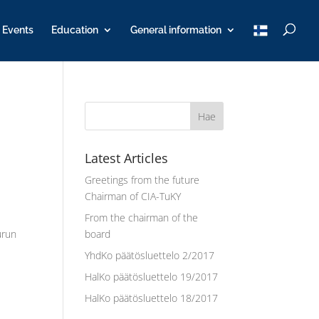
T
Events
Education
General information
u
K
Y
Latest Articles
Greetings from the future
Chairman of CIA-TuKY
From the chairman of the
urun
board
YhdKo päätösluettelo 2/2017
HalKo päätösluettelo 19/2017
HalKo päätösluettelo 18/2017