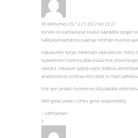
Ab Mehumies Oy
12.11.2012 klo 22:27
Korviini on kantautunut koulun käytäviltä sangen i
hallituksenvaihdossa saattaa nimittäin esiintyä vaal
Haluaisinkin kysyä, mielestäni oikeutetusti: miten 
epäeettinen toiminta pilaa koulumme yhteishengen
okeutta. Haluaisin pyytää myös virallista äänten
yliopistolaissa osoittaa että tämä on hyvin paheksu
Itse aion ainakin huomenna olla paikalla vahtimas
With great power comes great responsibility.
– Saftmannen