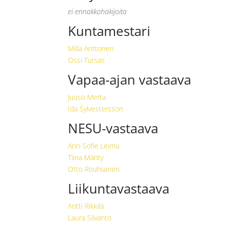
ei ennakkohakijoita
Kuntamestari
Milla Anttonen
Ossi Tursas
Vapaa-ajan vastaava
Juuso Merta
Ida Sylvestersson
NESU-vastaava
Ann-Sofie Leimu
Tiina Mänty
Otto Rouhiainen
Liikuntavastaava
Antti Rikkilä
Laura Silvanto