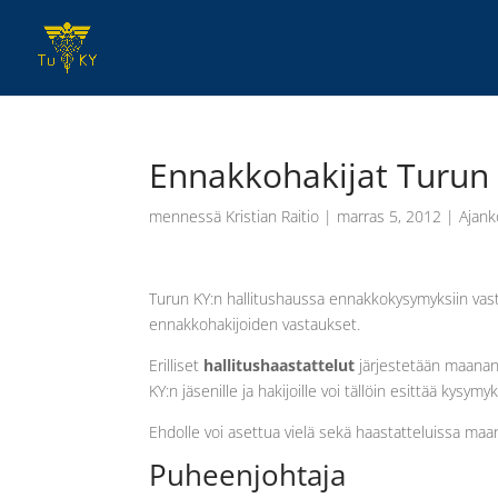
Ennakkohakijat Turun 
mennessä
Kristian Raitio
|
marras 5, 2012
|
Ajank
Turun KY:n hallitushaussa ennakkokysymyksiin vastan
ennakkohakijoiden vastaukset.
Erilliset
hallitushaastattelut
järjestetään maanant
KY:n jäsenille ja hakijoille voi tällöin esittää kysymyk
Ehdolle voi asettua vielä sekä haastatteluissa maan
Puheenjohtaja