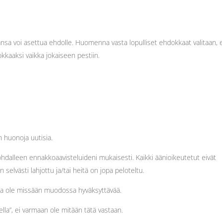
ansa voi asettua ehdolle. Huomenna vasta lopulliset ehdokkaat valitaan, 
kkaaksi vaikka jokaiseen pestiin.
n huonoja uutisia.
ohdalleen ennakkoaavisteluideni mukaisesti. Kaikki äänioikeutetut eivät
 selvästi lahjottu ja/tai heitä on jopa peloteltu.
inta ole missään muodossa hyväksyttävää.
lla”, ei varmaan ole mitään tätä vastaan.