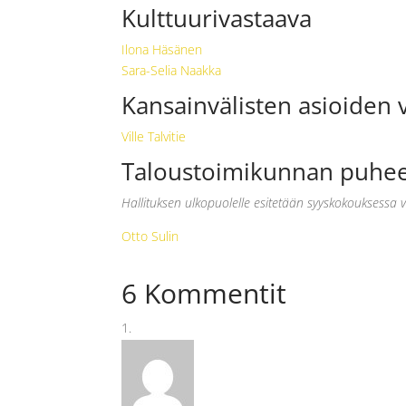
Kulttuurivastaava
Ilona Häsänen
Sara-Selia Naakka
Kansainvälisten asioiden 
Ville Talvitie
Taloustoimikunnan puhee
Hallituksen ulkopuolelle esitetään syyskokouksessa
Otto Sulin
6 Kommentit