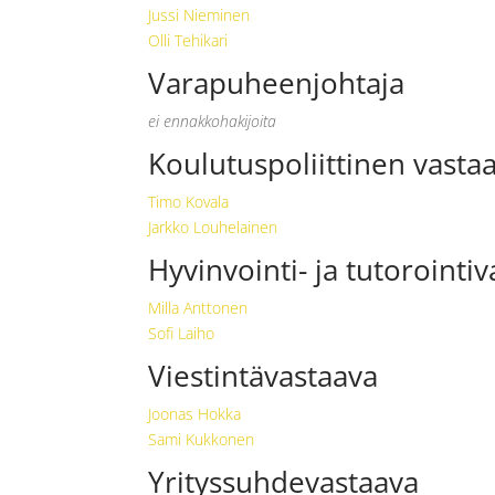
Jussi Nieminen
Olli Tehikari
Varapuheenjohtaja
ei ennakkohakijoita
Koulutuspoliittinen vasta
Timo Kovala
Jarkko Louhelainen
Hyvinvointi- ja tutorointi
Milla Anttonen
Sofi Laiho
Viestintävastaava
Joonas Hokka
Sami Kukkonen
Yrityssuhdevastaava