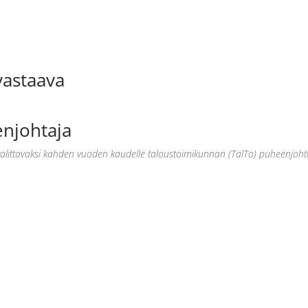
vastaava
njohtaja
 valittavaksi kahden vuoden kaudelle taloustoimikunnan (TalTo) puheenjoht