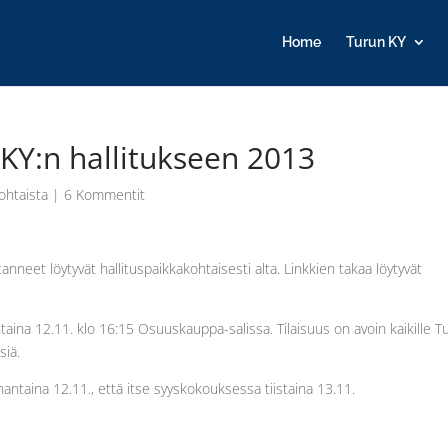
Home
Turun KY
KY:n hallitukseen 2013
ohtaista
|
6 Kommentit
neet löytyvät hallituspaikkakohtaisesti alta. Linkkien takaa löytyvät
aina 12.11. klo 16:15 Osuuskauppa-salissa. Tilaisuus on avoin kaikille T
siä.
antaina 12.11., että itse syyskokouksessa tiistaina 13.11.