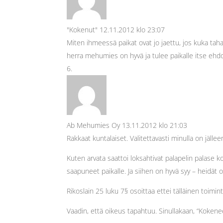
"Kokenut"
12.11.2012 klo 23:07
Miten ihmeessä paikat ovat jo jaettu, jos kuka tah
herra mehumies on hyvä ja tulee paikalle itse ehdo
Ab Mehumies Oy
13.11.2012 klo 21:03
Rakkaat kuntalaiset. Valitettavasti minulla on jällee
Kuten arvata saattoi loksahtivat palapelin palase k
saapuneet paikalle. Ja siihen on hyvä syy – heidät on
Rikoslain 25 luku 7§ osoittaa ettei tälläinen toim
Vaadin, että oikeus tapahtuu. Sinullakaan, “Kokenee