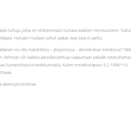
käviä huhuja, jotka on ehdottomasti tuotava kaikkien tietoisuuteen. Tulev
ivilppiä. Huhujen mukaan jotkut paikat ovat jopa jo jaettu.
tälläinen voi olla mahdollista – yliopistossa – demokratian kehdossa? Täll
. Kehotan siis kaikkia äänioikeutettuja saapumaan paikalle totetuttama
laskaa humanistisesta tiedekunnasta. Kuten ennakkotapaus 6.2.1998/116
ttavaa.
sa äänestystoimintaa