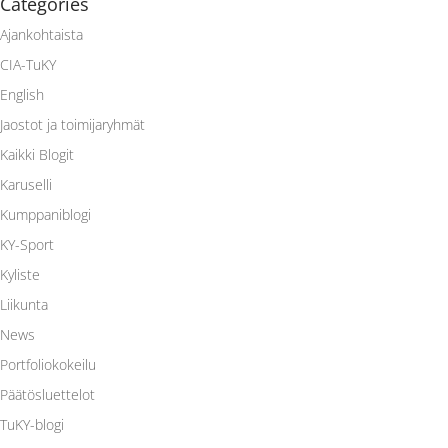
Categories
Ajankohtaista
CIA-TuKY
English
Jaostot ja toimijaryhmät
Kaikki Blogit
Karuselli
Kumppaniblogi
KY-Sport
Kyliste
Liikunta
News
Portfoliokokeilu
Päätösluettelot
TuKY-blogi