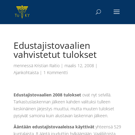
Edustajistovaalien
vahvistetut tulokset
mennessä
Kristian Raitio
|
maalis 12, 2008
|
Ajankohtaista
|
1 Kommentti
Edustajistovaalien 2008 tulokset
ovat nyt selvillä.
Tarkastuslaskennan jälkeen kahden valituksi tulleen
keskinäinen järjestys muuttui, mutta muuten tulokset
pysyivät samoina kuin alustavan laskennan jälkeen.
Ääntään edustajistovaaleissa käyttivät
yhteensä 529
kuntalaista. 8 ääntä jouduttiin hylkäämään. Vaaliliitoista