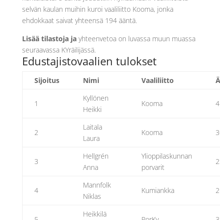
selvän kaulan muihin kuroi vaaliliitto Kooma, jonka
ehdokkaat saivat yhteensä 194 ääntä.
Lisää tilastoja ja
yhteenvetoa on luvassa muun muassa
seuraavassa KYräilijässä.
Edustajistovaalien tulokset
Sijoitus
Nimi
Vaaliliitto
Ä
Kyllönen
1
Kooma
4
Heikki
Laitala
2
Kooma
3
Laura
Hellgrén
Ylioppilaskunnan
3
2
Anna
porvarit
Mannfolk
4
Kumiankka
2
Niklas
Heikkilä
5
PorKy
3