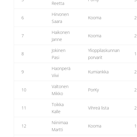
Reetta
Hirvonen
6
Kooma
2
Saara
Haikonen
7
Kooma
2
Janne
Jokinen
Ylioppilaskunnan
8
1
Pasi
porvarit
Haonperä
9
Kumiankka
2
Viivi
Valtonen
10
PorKy
2
Mikko
Toikka
11
Vihreä lista
2
Kalle
Niinimaa
12
Kooma
1
Martti