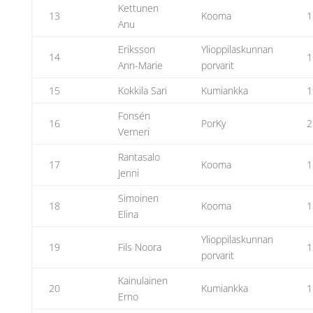
Kettunen
13
Kooma
1
Anu
Eriksson
Ylioppilaskunnan
14
1
Ann-Marie
porvarit
15
Kokkila Sari
Kumiankka
1
Fonsén
16
PorKy
2
Verneri
Rantasalo
17
Kooma
1
Jenni
Simoinen
18
Kooma
1
Elina
Ylioppilaskunnan
19
Fils Noora
1
porvarit
Kainulainen
20
Kumiankka
1
Erno