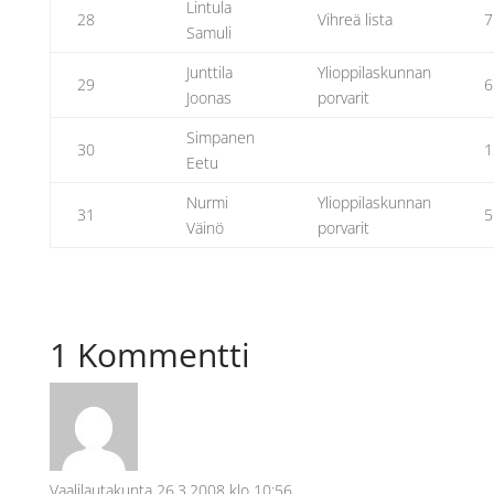
Lintula
28
Vihreä lista
7
Samuli
Junttila
Ylioppilaskunnan
29
6
Joonas
porvarit
Simpanen
30
1
Eetu
Nurmi
Ylioppilaskunnan
31
5
Väinö
porvarit
1 Kommentti
Vaalilautakunta
26.3.2008 klo 10:56