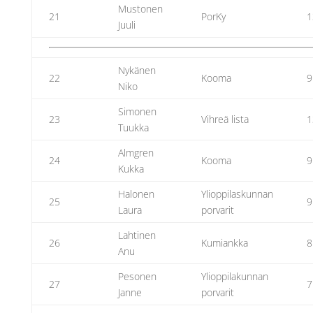
Mustonen
21
PorKy
1
Juuli
Nykänen
22
Kooma
9
Niko
Simonen
23
Vihreä lista
1
Tuukka
Almgren
24
Kooma
9
Kukka
Halonen
Ylioppilaskunnan
25
9
Laura
porvarit
Lahtinen
26
Kumiankka
8
Anu
Pesonen
Ylioppilakunnan
27
7
Janne
porvarit