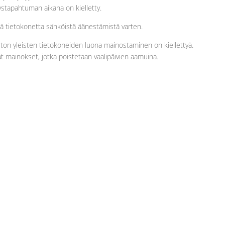
ystapahtuman aikana on kielletty.
pitää tietokonetta sähköistä äänestämistä varten.
piston yleisten tietokoneiden luona mainostaminen on kiellettyä.
 mainokset, jotka poistetaan vaalipäivien aamuina.