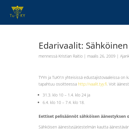
Edarivaalit: Sähköinen
mennessä
Kristian Raitio
|
maalis 26, 2009
|
Ajan
TYYn ja TuKY:n yhteisissä edustajistovaaleissa on 
tapahtuu osoitteessa
http://vaalit.tyy.fi
. Voit äänes
31.3. klo 10 – 1.4. klo 24 ja
6.4. klo 10 – 7.4. klo 18.
Eettiset pelisäännöt sähköisen äänestyksen o
Sähköisen äänestysjärjestelmän kautta äänestävän 