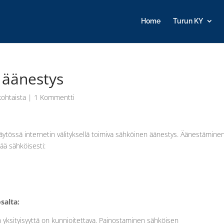
Home
Turun KY
 äänestys
kohtaista
|
1 Kommentti
käytössä internetin välityksellä toimiva sähköinen äänestys. Äänestämine
tää sähköisesti:
salta:
yksityisyyttä on kunnioitettava. Painostaminen sähköisen