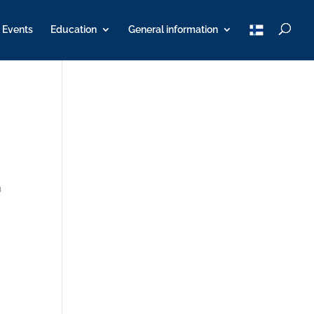
T
Events
Education
General information
u
K
Y
n