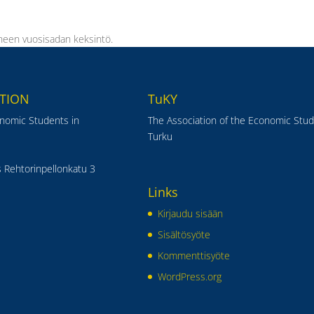
nneen vuosisadan keksintö.
TION
TuKY
onomic Students in
The Association of the Economic Stud
Turku
 Rehtorinpellonkatu 3
Links
Kirjaudu sisään
Sisältösyöte
Kommenttisyöte
WordPress.org