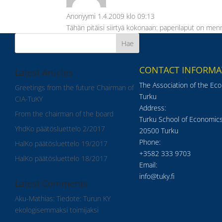
Anonyymi
1.4.2009 klo 09:13
Tähän pitäisi siirtyä kokonaan: paperilaput on me
CONTACT INFORMA
Latest Articles
The Association of the Ec
Greetings from the future Chairman of
Turku
CIA-TuKY
Address:
From the chairman of the board
Turku School of Economics
YhdKo päätösluettelo 2/2017
20500 Turku
Phone:
HalKo päätösluettelo 19/2017
+3582 333 9703
HalKo päätösluettelo 18/2017
Email:
info@tuky.fi
Latest Comments
Aku-Mathias
:
Tiedote: Turun KY
ekologisemmaksi toimijaksi