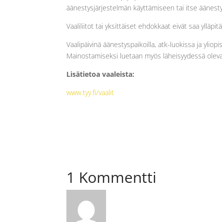
äänestysjärjestelmän käyttämiseen tai itse äänest
Vaaliliitot tai yksittäiset ehdokkaat eivät saa yllä
Vaalipäivinä äänestyspaikoilla, atk-luokissa ja ylio
Mainostamiseksi luetaan myös läheisyydessä olevat
Lisätietoa vaaleista:
www.tyy.fi/vaalit
1 Kommentti