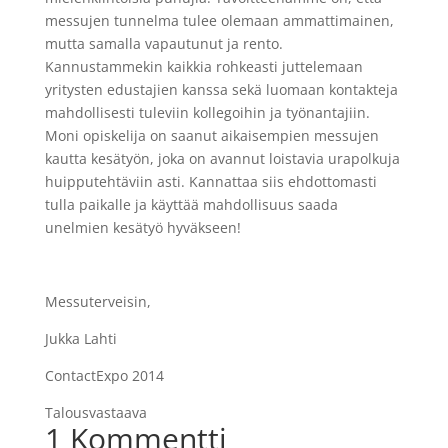
messujen tunnelma tulee olemaan ammattimainen,
mutta samalla vapautunut ja rento.
Kannustammekin kaikkia rohkeasti juttelemaan
yritysten edustajien kanssa sekä luomaan kontakteja
mahdollisesti tuleviin kollegoihin ja työnantajiin.
Moni opiskelija on saanut aikaisempien messujen
kautta kesätyön, joka on avannut loistavia urapolkuja
huipputehtäviin asti. Kannattaa siis ehdottomasti
tulla paikalle ja käyttää mahdollisuus saada
unelmien kesätyö hyväkseen!
Messuterveisin,
Jukka Lahti
ContactExpo 2014
Talousvastaava
1 Kommentti