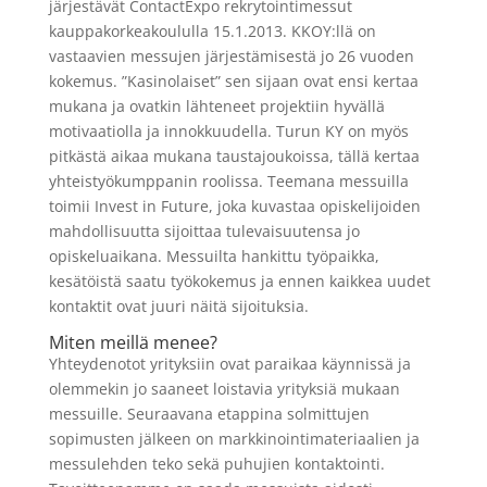
järjestävät ContactExpo rekrytointimessut
kauppakorkeakoululla 15.1.2013. KKOY:llä on
vastaavien messujen järjestämisestä jo 26 vuoden
kokemus. ”Kasinolaiset” sen sijaan ovat ensi kertaa
mukana ja ovatkin lähteneet projektiin hyvällä
motivaatiolla ja innokkuudella. Turun KY on myös
pitkästä aikaa mukana taustajoukoissa, tällä kertaa
yhteistyökumppanin roolissa. Teemana messuilla
toimii Invest in Future, joka kuvastaa opiskelijoiden
mahdollisuutta sijoittaa tulevaisuutensa jo
opiskeluaikana. Messuilta hankittu työpaikka,
kesätöistä saatu työkokemus ja ennen kaikkea uudet
kontaktit ovat juuri näitä sijoituksia.
Miten meillä menee?
Yhteydenotot yrityksiin ovat paraikaa käynnissä ja
olemmekin jo saaneet loistavia yrityksiä mukaan
messuille. Seuraavana etappina solmittujen
sopimusten jälkeen on markkinointimateriaalien ja
messulehden teko sekä puhujien kontaktointi.