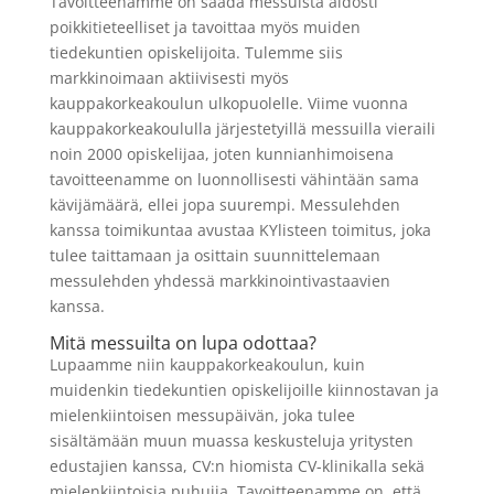
Tavoitteenamme on saada messuista aidosti
poikkitieteelliset ja tavoittaa myös muiden
tiedekuntien opiskelijoita. Tulemme siis
markkinoimaan aktiivisesti myös
kauppakorkeakoulun ulkopuolelle. Viime vuonna
kauppakorkeakoululla järjestetyillä messuilla vieraili
noin 2000 opiskelijaa, joten kunnianhimoisena
tavoitteenamme on luonnollisesti vähintään sama
kävijämäärä, ellei jopa suurempi. Messulehden
kanssa toimikuntaa avustaa KYlisteen toimitus, joka
tulee taittamaan ja osittain suunnittelemaan
messulehden yhdessä markkinointivastaavien
kanssa.
Mitä messuilta on lupa odottaa?
Lupaamme niin kauppakorkeakoulun, kuin
muidenkin tiedekuntien opiskelijoille kiinnostavan ja
mielenkiintoisen messupäivän, joka tulee
sisältämään muun muassa keskusteluja yritysten
edustajien kanssa, CV:n hiomista CV-klinikalla sekä
mielenkiintoisia puhujia. Tavoitteenamme on, että