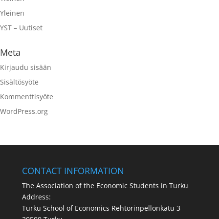
Yleinen
YST – Uutiset
Meta
Kirjaudu sisään
Sisältösyöte
Kommenttisyöte
WordPress.org
CONTACT INFORMATION
The Association of the Economic Students in Turku
Address:
Turku School of Economics Rehtorinpellonkatu 3