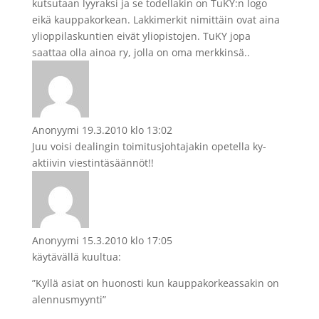
kutsutaan lyyraksi ja se todellakin on TuKY:n logo
eikä kauppakorkean. Lakkimerkit nimittäin ovat aina
ylioppilaskuntien eivät yliopistojen. TuKY jopa
saattaa olla ainoa ry, jolla on oma merkkinsä..
Anonyymi
19.3.2010 klo 13:02
Juu voisi dealingin toimitusjohtajakin opetella ky-
aktiivin viestintäsäännöt!!
Anonyymi
15.3.2010 klo 17:05
käytävällä kuultua:
”Kyllä asiat on huonosti kun kauppakorkeassakin on
alennusmyynti”