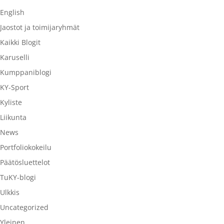
English
Jaostot ja toimijaryhmät
Kaikki Blogit
Karuselli
Kumppaniblogi
KY-Sport
Kyliste
Liikunta
News
Portfoliokokeilu
Päätösluettelot
TuKY-blogi
Ulkkis
Uncategorized
Yleinen