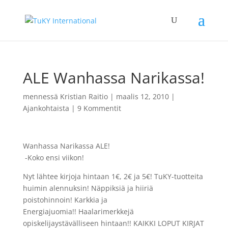
ALE Wanhassa Narikassa!
mennessä
Kristian Raitio
|
maalis 12, 2010
|
Ajankohtaista
|
9 Kommentit
Wanhassa Narikassa ALE!
-Koko ensi viikon!
Nyt lähtee kirjoja hintaan 1€, 2€ ja 5€! TuKY-tuotteita
huimin alennuksin! Näppiksiä ja hiiriä
poistohinnoin! Karkkia ja
Energiajuomia!! Haalarimerkkejä
opiskelijaystävälliseen hintaan!! KAIKKI LOPUT KIRJAT