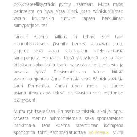
poikkitieteellisyyttäkin pyritty lisäämään. Mutta myös
perinteistä on hyvä pitää kiinni, joten Wiiniklubilaisten
vapun kruunasikin tuttuun tapaan herkullinen
samppanjabrunssi.
Tänäkin vuonna hallitus oli tehnyt ison työn
mahdollistaakseen jäsenille henkeä salpaavan upeat
tarjoilut sekä laajan repertuaarin mielenkiintoisia
samppanjoita. Haluankin tässä yhteydessä lausua ison
kiitoksen koko hallitukselle vahvasta sitoutumisesta ja
kovasta työstä. Erityismainintana haluan kiittää
varapuheenjohtaja Anna Bernitziä sekä Wiiniklubiaktiivia
Lauri Permantoa. Annan upea menu ja Laurin
asiantunteva esitys tekivät brunssista unohtumattoman
elämyksen!
Mutta nyt itse asiaan. Brunssin valmistelu alkoi jo loppu
talvesta menuta hahmottelemalla sekä sponsoreiden
hankinnalla. Tänä vuonna tapahtuman isoimpana
sponsorina toimi samppanjatuottaja
Vollereaux
. Muita