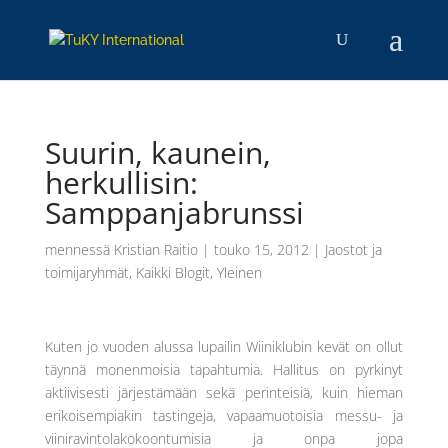
Suurin, kaunein,
herkullisin:
Samppanjabrunssi
mennessä
Kristian Raitio
|
touko 15, 2012
|
Jaostot ja
toimijaryhmät
,
Kaikki Blogit
,
Yleinen
Kuten jo vuoden alussa lupailin Wiiniklubin kevät on ollut
täynnä monenmoisia tapahtumia. Hallitus on pyrkinyt
aktiivisesti järjestämään sekä perinteisiä, kuin hieman
erikoisempiakin tastingeja, vapaamuotoisia messu- ja
viiniravintolakokoontumisia ja onpa jopa