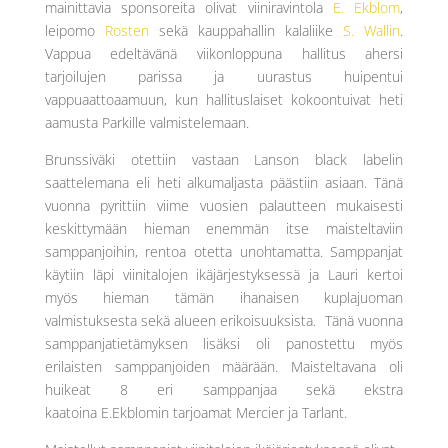
mainittavia sponsoreita olivat viiniravintola
E. Ekblom
,
leipomo
Rosten
sekä kauppahallin kalaliike
S. Wallin
.
Vappua edeltävänä viikonloppuna hallitus ahersi
tarjoilujen parissa ja uurastus huipentui
vappuaattoaamuun, kun hallituslaiset kokoontuivat heti
aamusta Parkille valmistelemaan.
Brunssiväki otettiin vastaan Lanson black labelin
saattelemana eli heti alkumaljasta päästiin asiaan. Tänä
vuonna pyrittiin viime vuosien palautteen mukaisesti
keskittymään hieman enemmän itse maisteltaviin
samppanjoihin, rentoa otetta unohtamatta. Samppanjat
käytiin läpi viinitalojen ikäjärjestyksessä ja Lauri kertoi
myös hieman tämän ihanaisen kuplajuoman
valmistuksesta sekä alueen erikoisuuksista. Tänä vuonna
samppanjatietämyksen lisäksi oli panostettu myös
erilaisten samppanjoiden määrään. Maisteltavana oli
huikeat 8 eri samppanjaa sekä ekstra
kaatoina E.Ekblomin tarjoamat Mercier ja Tarlant.