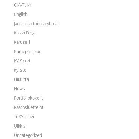
CIA-TuKY
English
Jaostot ja toimijaryhmät
Kaikki Blogit
Karuselli
Kumppaniblogi
KY-Sport
Kyliste
Liikunta
News
Portfoliokokeilu
Päätösluettelot
TuKY-blogi
Ulkkis
Uncategorized