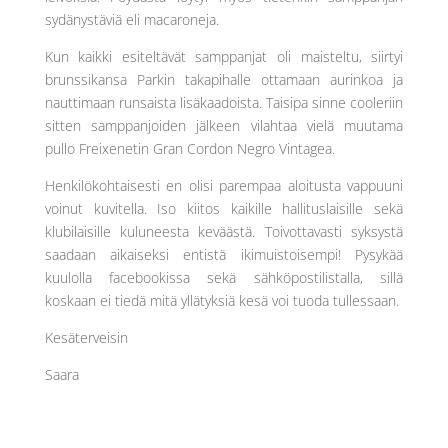
sydänystäviä eli macaroneja.
Kun kaikki esiteltävät samppanjat oli maisteltu, siirtyi
brunssikansa Parkin takapihalle ottamaan aurinkoa ja
nauttimaan runsaista lisäkaadoista. Taisipa sinne cooleriin
sitten samppanjoiden jälkeen vilahtaa vielä muutama
pullo Freixenetin Gran Cordon Negro Vintagea.
Henkilökohtaisesti en olisi parempaa aloitusta vappuuni
voinut kuvitella. Iso kiitos kaikille hallituslaisille sekä
klubilaisille kuluneesta keväästä. Toivottavasti syksystä
saadaan aikaiseksi entistä ikimuistoisempi! Pysykää
kuulolla facebookissa sekä sähköpostilistalla, sillä
koskaan ei tiedä mitä yllätyksiä kesä voi tuoda tullessaan.
Kesäterveisin
Saara