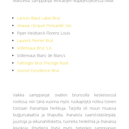
Maistellut samppanjat viinitalojen ikäjärjestyksessä olivat
Lanson Black Label Brut
Veauve clicquot Ponsardin Sec
Piper-Heidsieck Florens Louis
Laurent-Perrier Brut
Vollereaux Brut S.A.
Vollereaux Blanc de Blancs
Taittinger Brut Prestige Rosé
Gosset Excellence Brut
Vaikka samppanjat ovatkin brunssilla keskeisessä
roolissa, niin tänä vuonna myös ruokapöytä notkui toinen
toistaan ihanampia herkkuja. Tarjolla oli muun muassa
bulgursalaattia ja lihapullia, ihanaista saaristolaisleipää,
juustoja ja viikunahilloketta, tuoreita hedelmiä ja ihanaisia
leivoksia. Pöydästä löytyi myös tietenkin samppanjan