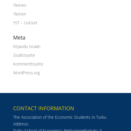
Yleinen
Yleinen
YST – Uutiset
Meta
Kirjaudu sisään
Sisältösyöte
Kommenttisyöte
WordPress.org
CONTACT INFORMATION
The Association of the Economic Students in Turku
Address:
Turku School of Economics Rehtorinpellonkatu 3