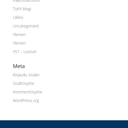
Päätösluettelot
TuKY-blogi
Ulkkis
Uncategorized
Yleinen
Yleinen
YST – Uutiset
Meta
Kirjaudu sisään
Sisältösyöte
Kommenttisyöte
WordPress.org