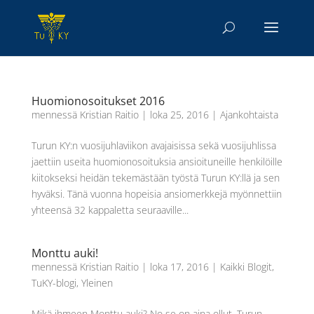
Huomionosoitukset 2016
mennessä
Kristian Raitio
|
loka 25, 2016
|
Ajankohtaista
Turun KY:n vuosijuhlaviikon avajaisissa sekä vuosijuhlissa
jaettiin useita huomionosoituksia ansioituneille henkilöille
kiitokseksi heidän tekemästään työstä Turun KY:llä ja sen
hyväksi. Tänä vuonna hopeisia ansiomerkkejä myönnettiin
yhteensä 32 kappaletta seuraaville...
Monttu auki!
mennessä
Kristian Raitio
|
loka 17, 2016
|
Kaikki Blogit
,
TuKY-blogi
,
Yleinen
Mikä ihmeen Monttu auki? No se on aina ollut. Turun