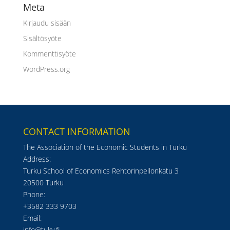
Meta
Kirjaudu sisään
Sisältösyöte
Kommenttisyöte
WordPress.org
CONTACT INFORMATION
The Association of the Economic Students in Turku
Address:
Turku School of Economics Rehtorinpellonkatu 3
20500 Turku
Phone:
+3582 333 9703
Email:
info@tuky.fi