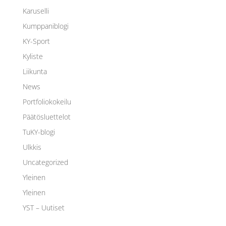
Karuselli
Kumppaniblogi
KY-Sport
Kyliste
Liikunta
News
Portfoliokokeilu
Päätösluettelot
TuKY-blogi
Ulkkis
Uncategorized
Yleinen
Yleinen
YST – Uutiset