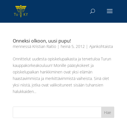
Onneksi olkoon, uusi pupu!
mennessä
Kristian Raitio
|
heinä 5, 2012
|
Ajankohtaista
Onnittelut uudesta opiskelupaikasta ja tervetuloa Turun
kauppakorkeakouluun! Monille pääsykokeet ja
opiskelupaikan hankkiminen ovat yksi elämän
haastavimmista ja merkittävimmistä vaiheista. Sinä olet
yksi niistä, jotka ovat valikoituneet sisään tuhansien
halukkaiden...