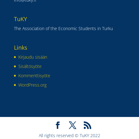
TuKY
The Association of the Economic Students in Turku
Links
Kirjaudu sisään
Sisältösyöte
Kommenttisyöte
WordPress.org
All rights reserved © TuKY 2022