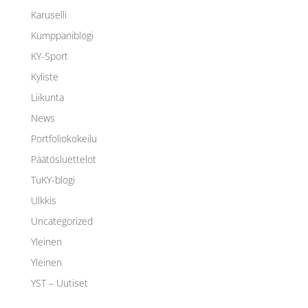
Karuselli
Kumppaniblogi
KY-Sport
Kyliste
Liikunta
News
Portfoliokokeilu
Päätösluettelot
TuKY-blogi
Ulkkis
Uncategorized
Yleinen
Yleinen
YST – Uutiset