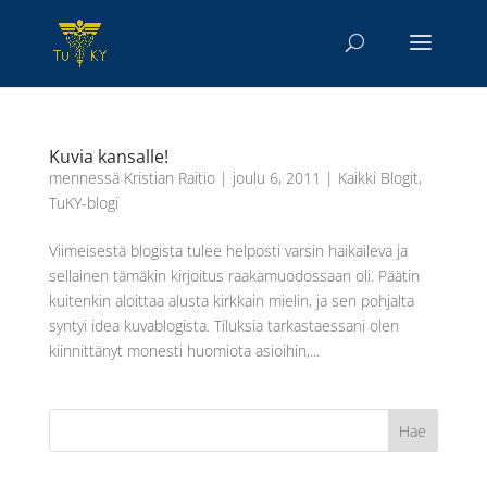
Kuvia kansalle!
mennessä
Kristian Raitio
|
joulu 6, 2011
|
Kaikki Blogit
,
TuKY-blogi
Viimeisestä blogista tulee helposti varsin haikaileva ja
sellainen tämäkin kirjoitus raakamuodossaan oli. Päätin
kuitenkin aloittaa alusta kirkkain mielin, ja sen pohjalta
syntyi idea kuvablogista. Tiluksia tarkastaessani olen
kiinnittänyt monesti huomiota asioihin,...