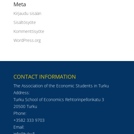
Meta
Kirjaudu sisään
Sisältösyöte
Kommenttisyöte
WordPress.org
CONTACT INFORMATION
The Association of the Economic Students in Turku
Address:
Turku School of Economics Rehtorinpellonkatu 3
20500 Turku
Phone:
+3582 333 9703
Email:
info@tuky.fi