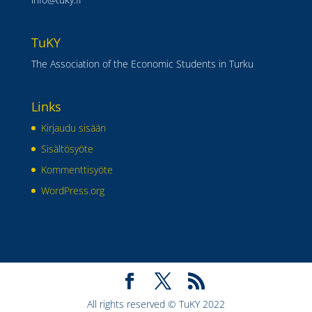
TuKY
The Association of the Economic Students in Turku
Links
Kirjaudu sisään
Sisältösyöte
Kommenttisyöte
WordPress.org
All rights reserved © TuKY 2022