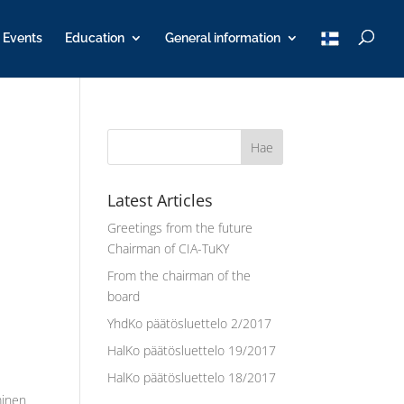
T
Events
Education
General information
u
K
Y
Latest Articles
Greetings from the future
Chairman of CIA-TuKY
From the chairman of the
board
YhdKo päätösluettelo 2/2017
HalKo päätösluettelo 19/2017
HalKo päätösluettelo 18/2017
minen