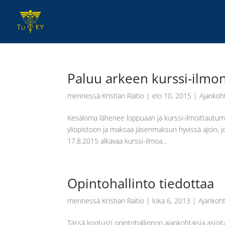
Paluu arkeen kurssi-ilm
mennessä
Kristian Raitio
|
elo 10, 2015
|
Ajankoh
Kesäloma lähenee loppuaan ja kurssi-ilmoittautumi
yliopistoon ja maksaa jäsenmaksun hyvissä ajoin, j
17.8.2015 alkavaa kurssi-ilmoa...
Opintohallinto tiedottaa
mennessä
Kristian Raitio
|
loka 6, 2013
|
Ajankoht
Tässä kootusti opintohallinnon ajankohtaisia a