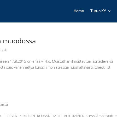
Home
Turun KY
on muodossa
taista
seen 17.8.2015 on enää viikko. Muistathan ilmoittautua läsnäolevaksi
otta saat vähennettyä kurssi-ilmon stressiä huomattavasti. Check list
aista
sioita. TOISEN PERIODIN KURSSI-ILMOITTAUTUMINEN Kurssi-ilmoittautu