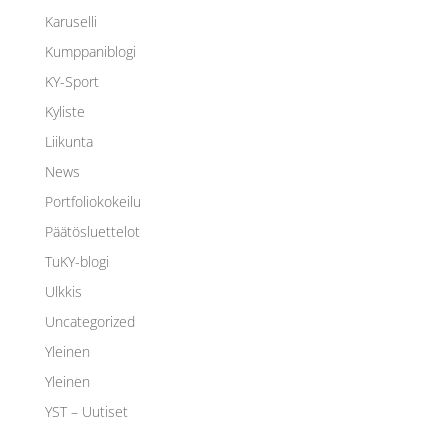
Karuselli
Kumppaniblogi
KY-Sport
Kyliste
Liikunta
News
Portfoliokokeilu
Päätösluettelot
TuKY-blogi
Ulkkis
Uncategorized
Yleinen
Yleinen
YST – Uutiset