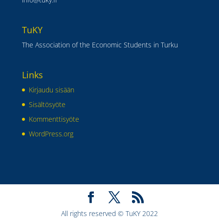
TuKY
The Association of the Economic Students in Turku
Links
Kirjaudu sisään
Sisältösyöte
Kommenttisyöte
WordPress.org
All rights reserved © TuKY 2022