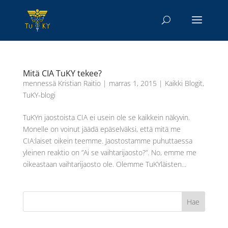
Mitä CIA TuKY tekee?
mennessä
Kristian Raitio
|
marras 1, 2015
|
Kaikki Blogit
,
TuKY-blogi
TuKYn jaostoista CIA ei usein ole se kaikkein näkyvin.
Monelle on voinut jäädä epäselväksi, että mitä me
CIA:laiset oikein teemme. Jaostostamme puhuttaessa
yleinen reaktio on ”Ai se vaihtarijaosto?”. No, emme me
oikeastaan vaihtarijaosto ole. Olemme TuKYläisten...