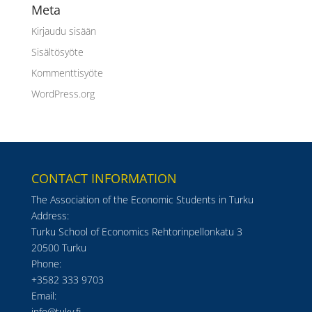
Meta
Kirjaudu sisään
Sisältösyöte
Kommenttisyöte
WordPress.org
CONTACT INFORMATION
The Association of the Economic Students in Turku
Address:
Turku School of Economics Rehtorinpellonkatu 3
20500 Turku
Phone:
+3582 333 9703
Email:
info@tuky.fi