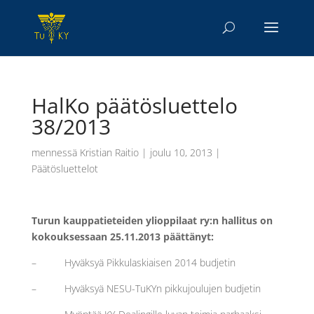
HalKo päätösluettelo
38/2013
mennessä
Kristian Raitio
|
joulu 10, 2013
|
Päätösluettelot
Turun kauppatieteiden ylioppilaat ry:n hallitus on
kokouksessaan 25.11.2013 päättänyt:
– Hyväksyä Pikkulaskiaisen 2014 budjetin
– Hyväksyä NESU-TuKYn pikkujoulujen budjetin