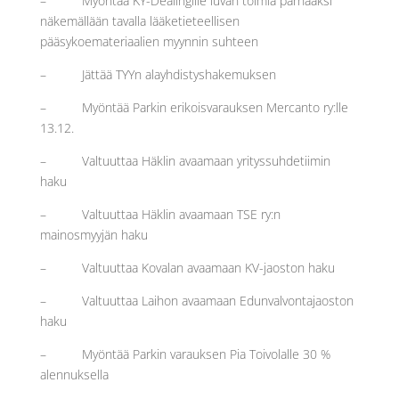
– Myöntää KY-Dealingille luvan toimia parhaaksi
näkemällään tavalla lääketieteellisen
pääsykoemateriaalien myynnin suhteen
– Jättää TYYn alayhdistyshakemuksen
– Myöntää Parkin erikoisvarauksen Mercanto ry:lle
13.12.
– Valtuuttaa Häklin avaamaan yrityssuhdetiimin
haku
– Valtuuttaa Häklin avaamaan TSE ry:n
mainosmyyjän haku
– Valtuuttaa Kovalan avaamaan KV-jaoston haku
– Valtuuttaa Laihon avaamaan Edunvalvontajaoston
haku
– Myöntää Parkin varauksen Pia Toivolalle 30 %
alennuksella