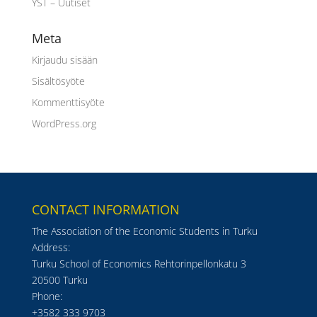
YST – Uutiset
Meta
Kirjaudu sisään
Sisältösyöte
Kommenttisyöte
WordPress.org
CONTACT INFORMATION
The Association of the Economic Students in Turku
Address:
Turku School of Economics Rehtorinpellonkatu 3
20500 Turku
Phone:
+3582 333 9703