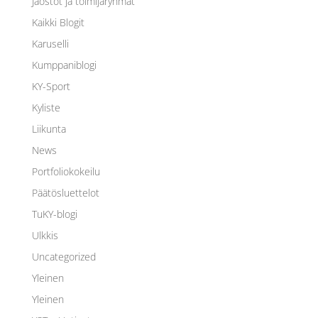
Jaostot ja toimijaryhmät
Kaikki Blogit
Karuselli
Kumppaniblogi
KY-Sport
Kyliste
Liikunta
News
Portfoliokokeilu
Päätösluettelot
TuKY-blogi
Ulkkis
Uncategorized
Yleinen
Yleinen