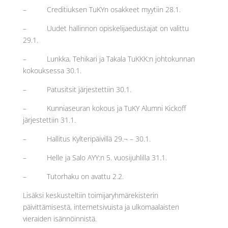
– Creditiuksen TuKYn osakkeet myytiin 28.1.
– Uudet hallinnon opiskelijaedustajat on valittu
29.1.
– Lunkka, Tehikari ja Takala TuKKK:n johtokunnan
kokouksessa 30.1.
– Patusitsit järjestettiin 30.1.
– Kunniaseuran kokous ja TuKY Alumni Kickoff
järjestettiin 31.1.
– Hallitus Kylteripäivillä 29.¬ – 30.1.
– Helle ja Salo AYY:n 5. vuosijuhlilla 31.1.
– Tutorhaku on avattu 2.2.
Lisäksi keskusteltiin toimijaryhmärekisterin
päivittämisestä, internetsivuista ja ulkomaalaisten
vieraiden isännöinnistä.