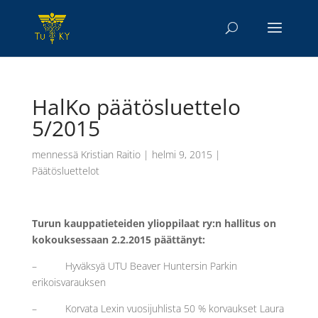
HalKo päätösluettelo
5/2015
mennessä
Kristian Raitio
|
helmi 9, 2015
|
Päätösluettelot
Turun kauppatieteiden ylioppilaat ry:n hallitus on
kokouksessaan 2.2.2015 päättänyt:
– Hyväksyä UTU Beaver Huntersin Parkin
erikoisvarauksen
– Korvata Lexin vuosijuhlista 50 % korvaukset Laura