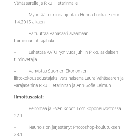
Vähäsaarelle ja Riku Hietarinnalle
– Myöntää toiminnanjohtaja Henna Lunkalle eron
1.4.2015 alkaen
– Valtuuttaa Vähäsaari avaamaan
toiminnanjohtajahaku
– Lähettää AATU ry:n vuosijuhliin Pikkulaskiaisen
tiiminvetäjiä
– Vahvistaa Suomen Ekonomien
liittokokousedustajaksi varsinaisena Laura Vähäsaaren ja
varajäseninä Riku Hietarinnan ja Ann-Sofie Leimun
Ilmoitusasiat:
– Peltomaa ja EVAn kopot TYYn koponeuvostossa
27.1.
– Nauholz on järjestänyt Photoshop-koulutuksen
28.1.