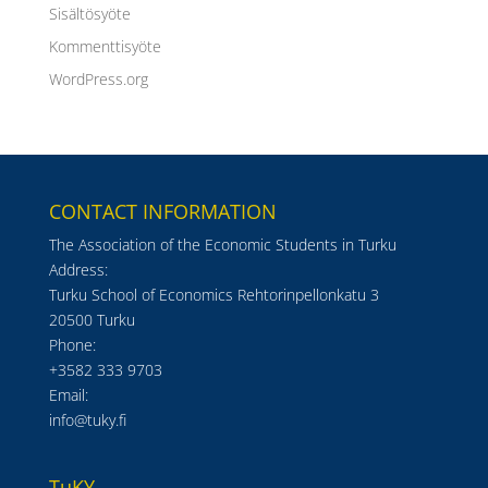
Sisältösyöte
Kommenttisyöte
WordPress.org
CONTACT INFORMATION
The Association of the Economic Students in Turku
Address:
Turku School of Economics Rehtorinpellonkatu 3
20500 Turku
Phone:
+3582 333 9703
Email:
info@tuky.fi
TuKY