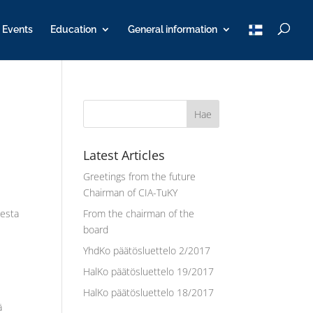
T
Events
Education
General information
u
K
Y
Latest Articles
Greetings from the future
Chairman of CIA-TuKY
sesta
From the chairman of the
board
YhdKo päätösluettelo 2/2017
HalKo päätösluettelo 19/2017
HalKo päätösluettelo 18/2017
ä