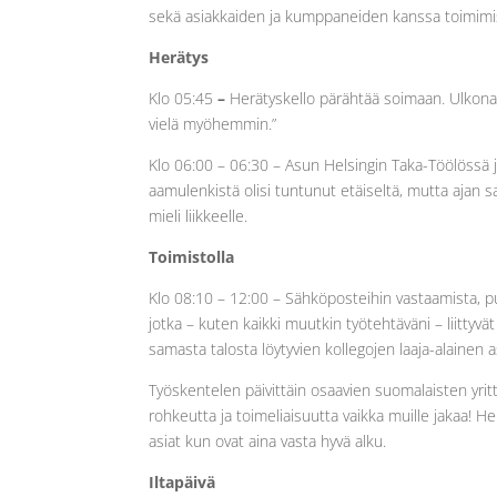
sekä asiakkaiden ja kumppaneiden kanssa toimimise
Herätys
Klo 05:45
–
Herätyskello pärähtää soimaan. Ulkona sa
vielä myöhemmin.”
Klo 06:00 – 06:30 – Asun Helsingin Taka-Töölössä 
aamulenkistä olisi tuntunut etäiseltä, mutta ajan s
mieli liikkeelle.
Toimistolla
Klo 08:10 – 12:00 – Sähköposteihin vastaamista, puh
jotka – kuten kaikki muutkin työtehtäväni – liittyvä
samasta talosta löytyvien kollegojen laaja-alainen 
Työskentelen päivittäin osaavien suomalaisten yrittäj
rohkeutta ja toimeliaisuutta vaikka muille jakaa! Hei
asiat kun ovat aina vasta hyvä alku.
Iltapäivä