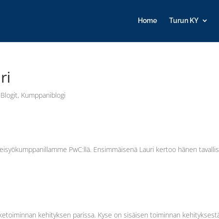
Home
Turun KY
ri
 Blogit
,
Kumppaniblogi
hteisyökumppanillamme PwC:llä. Ensimmäisenä Lauri kertoo hänen tavalli
iiketoiminnan kehityksen parissa. Kyse on sisäisen toiminnan kehityksest