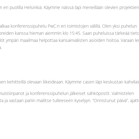
eri puolilla Helsinkiä. Käymme näissä läpi meneillään olevien projektie
 alkaa konferenssipuhelu PwC:n eri toimistojen välillä. Olen yksi puhelun
ttoreiden kanssa hieman aiemmin klo 15:45. Saan puheluissa tärkeää tieto
löt ympäri maailmaa helpottaa kansainvälisten asioiden hoitoa. Varaan l
a.
nen kehitteillä olevaan liikeideaan. Käymme casen läpi keskustan kahvilas
uistiinpanot ja konferenssipuhelun jälkeiset sähköpostit. Valmistelen
 ja vastaan pariin mailitse tulleeseen kyselyyn. ”Onnistunut päivä”, ajat