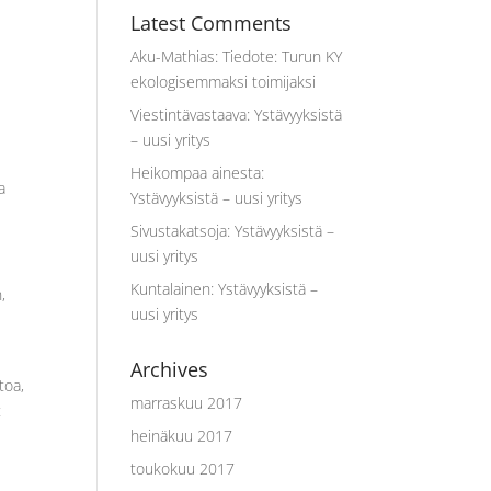
Latest Comments
Aku-Mathias
:
Tiedote: Turun KY
ekologisemmaksi toimijaksi
t
Viestintävastaava
:
Ystävyyksistä
– uusi yritys
Heikompaa ainesta
:
a
Ystävyyksistä – uusi yritys
Sivustakatsoja
:
Ystävyyksistä –
uusi yritys
Kuntalainen
:
Ystävyyksistä –
,
uusi yritys
Archives
toa,
marraskuu 2017
t
heinäkuu 2017
toukokuu 2017