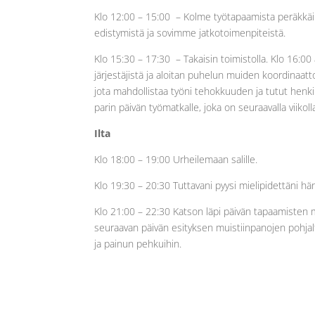
Klo 12:00 – 15:00 – Kolme työtapaamista peräkkäin 
edistymistä ja sovimme jatkotoimenpiteistä.
Klo 15:30 – 17:30 – Takaisin toimistolla. Klo 16:00
järjestäjistä ja aloitan puhelun muiden koordinaa
jota mahdollistaa työni tehokkuuden ja tutut henki
parin päivän työmatkalle, joka on seuraavalla viikoll
Ilta
Klo 18:00 – 19:00 Urheilemaan salille.
Klo 19:30 – 20:30 Tuttavani pyysi mielipidettäni hä
Klo 21:00 – 22:30 Katson läpi päivän tapaamisten m
seuraavan päivän esityksen muistiinpanojen pohjalta
ja painun pehkuihin.