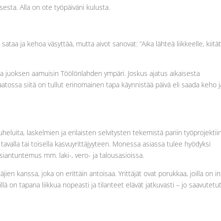
sta. Alla on ote työpäiväni kulusta.
taa ja kehoa väsyttää, mutta aivot sanovat: ”Aika lähteä liikkeelle, kiitä
ja juoksen aamuisin Töölönlahden ympäri. Joskus ajatus aikaisesta
aatossa siitä on tullut erinomainen tapa käynnistää päivä eli saada keho j
eluita, laskelmien ja erilaisten selvitysten tekemistä pariin työprojektiin
t tavalla tai toisella kasvuyrittäjyyteen. Monessa asiassa tulee hyödyksi
asiantuntemus mm. laki-, vero- ja talousasioissa.
ien kanssa, joka on erittäin antoisaa. Yrittäjät ovat porukkaa, joilla on in
llä on tapana liikkua nopeasti ja tilanteet elävät jatkuvasti – jo saavutetu