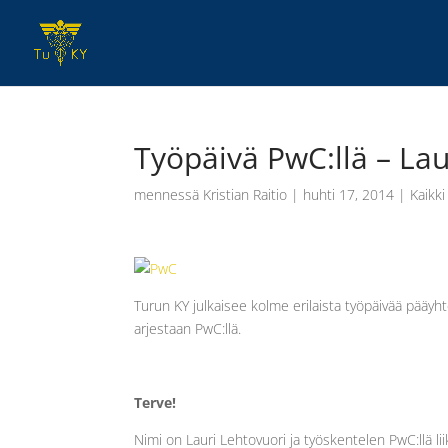
Työpäivä PwC:llä – Lau
mennessä
Kristian Raitio
|
huhti 17, 2014
|
Kaikki
Turun KY julkaisee kolme erilaista työpäivää pääy
arjestaan PwC:llä.
Terve!
Nimi on Lauri Lehtovuori ja työskentelen PwC:llä l