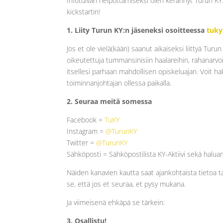
Infotulvan helpottamiseksi olen kerännyt Turun KY:
kickstartin!
1. Liity Turun KY:n jäseneksi osoitteessa
tuky.
Jos et ole vielä(kään) saanut aikaiseksi liittyä Tur
oikeutettuja tummansinisiin haalareihin, rahanarvo
itsellesi parhaan mahdollisen opiskeluajan. Voit hak
toiminnanjohtajan ollessa paikalla.
2. Seuraa meitä somessa
Facebook =
TuKY
Instagram =
@TurunKY
Twitter =
@TurunKY
Sähköposti = Sähköpostilista KY-Aktiivi sekä haluam
Näiden kanavien kautta saat ajankohtaista tietoa 
se, että jos et seuraa, et pysy mukana.
Ja viimeisenä ehkäpä se tärkein:
3. Osallistu!