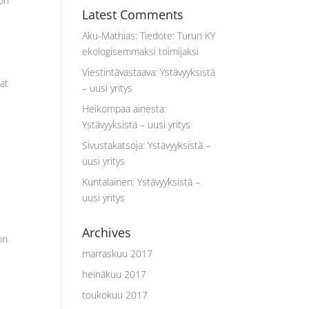
non
Latest Comments
Aku-Mathias
:
Tiedote: Turun KY
ekologisemmaksi toimijaksi
t
Viestintävastaava
:
Ystävyyksistä
at
– uusi yritys
Heikompaa ainesta
:
Ystävyyksistä – uusi yritys
Sivustakatsoja
:
Ystävyyksistä –
uusi yritys
Kuntalainen
:
Ystävyyksistä –
uusi yritys
Archives
on
marraskuu 2017
heinäkuu 2017
toukokuu 2017