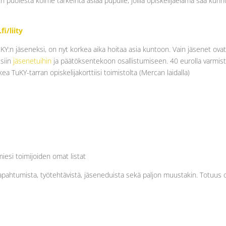
n puolesta kolme tärkeintä asiaa pupulle, joilla opiskelijaelämä saa kun
fi/liity
un KY:n jäseneksi, on nyt korkea aika hoitaa asia kuntoon. Vain jäsenet ova
isiin
jäsenetuihin
ja päätöksentekoon osallistumiseen. 40 eurolla varmist
ea TuKY-tarran opiskelijakorttiisi toimistolta (Mercan laidalla)
iesi toimijoiden omat listat
tapahtumista, työtehtävistä, jäseneduista sekä paljon muustakin. Totuus 