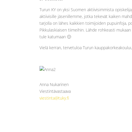
Turun KY on yksi Suomen aktiivisimmista opiskelija
aktiivisille jäsenillemme, jotka tekevät kaiken mah
tarjolla on lähes kaikkien toimijoiden pupuinfoja, p
Pikkulaskiaisen tiimeihin. Lähde rohkeasti mukaan 
tule katumaan 🙂
Vielä kerran, tervetuloa Turun kauppakorkeakouluu
Anna Nukarinen
Viestintävastaava
viestinta@tuky.fi