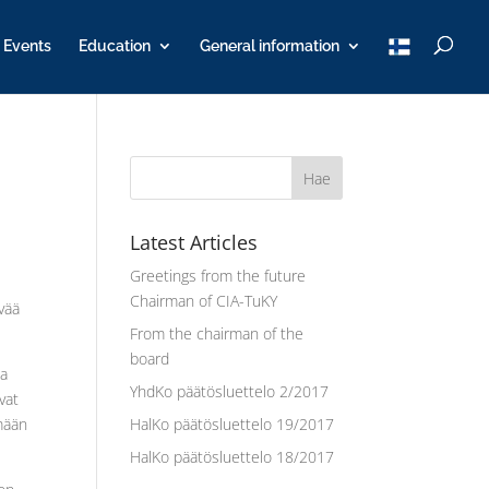
T
Events
Education
General information
u
K
Y
Latest Articles
Greetings from the future
Chairman of CIA-TuKY
ävää
From the chairman of the
board
ka
YhdKo päätösluettelo 2/2017
vat
ämään
HalKo päätösluettelo 19/2017
HalKo päätösluettelo 18/2017