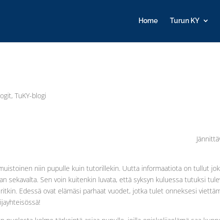
Home
Turun KY
logit
,
TuKY-blogi
Jännitt
muistoinen niin pupulle kuin tutorillekin. Uutta informaatiota on tullut jo
man sekavalta. Sen voin kuitenkin luvata, että syksyn kuluessa tutuksi tule
ritkin. Edessä ovat elämäsi parhaat vuodet, jotka tulet onneksesi viett
jayhteisössä!