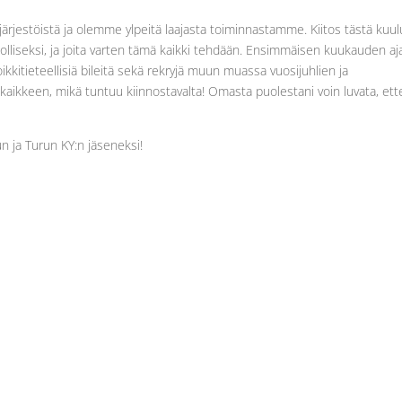
järjestöistä ja olemme ylpeitä laajasta toiminnastamme. Kiitos tästä kuu
dolliseksi, ja joita varten tämä kaikki tehdään. Ensimmäisen kuukauden aj
oikkitieteellisiä bileitä sekä rekryjä muun muassa vuosijuhlien ja
kaikkeen, mikä tuntuu kiinnostavalta! Omasta puolestani voin luvata, ett
n ja Turun KY:n jäseneksi!