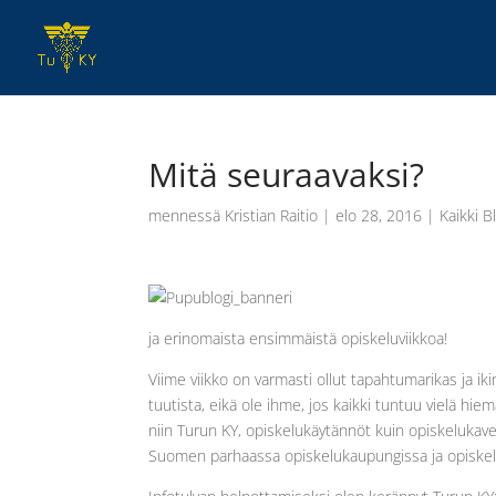
Mitä seuraavaksi?
mennessä
Kristian Raitio
|
elo 28, 2016
|
Kaikki B
ja erinomaista ensimmäistä opiskeluviikkoa!
Viime viikko on varmasti ollut tapahtumarikas ja iki
tuutista, eikä ole ihme, jos kaikki tuntuu vielä hie
niin Turun KY, opiskelukäytännöt kuin opiskelukave
Suomen parhaassa opiskelukaupungissa ja opiskeli