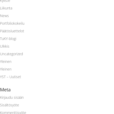
Kyliste
Liikunta
News
Portfoliokokeilu
Päätösluettelot
TuKY-blogi
Ulkkis
Uncategorized
Yleinen
Yleinen
YST – Uutiset
Meta
Kirjaudu sisään
Sisältösyöte
Kommenttisyöte