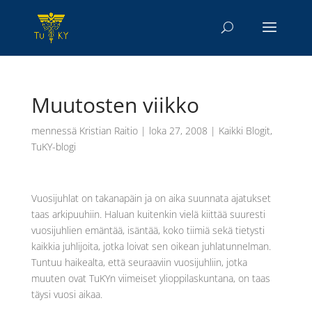
Muutosten viikko
mennessä
Kristian Raitio
|
loka 27, 2008
|
Kaikki Blogit
,
TuKY-blogi
Vuosijuhlat on takanapäin ja on aika suunnata ajatukset
taas arkipuuhiin. Haluan kuitenkin vielä kiittää suuresti
vuosijuhlien emäntää, isäntää, koko tiimiä sekä tietysti
kaikkia juhlijoita, jotka loivat sen oikean juhlatunnelman.
Tuntuu haikealta, että seuraaviin vuosijuhliin, jotka
muuten ovat TuKYn viimeiset ylioppilaskuntana, on taas
täysi vuosi aikaa.