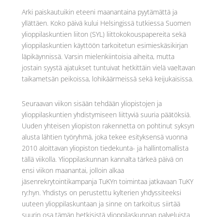
Arki paiskautuikin eteeni maanantaina pyytämättä ja
yllättäen. Koko päivä kului Helsingissä tutkiessa Suomen
ylioppilaskuntien liiton (SYL) liittokokouspapereita sekä
ylioppilaskuntien käyttöön tarkoitetun esimieskäsikirjan
läpikäynnissä. Varsin mielenkiintoisia aiheita, mutta
jostain syystä ajatukset tuntuivat hetkittäin vielä vaeltavan
taikametsän peikoissa, lohikäärmeissä sekä keijukaisissa.
Seuraavan viikon sisään tehdään yliopistojen ja
ylioppilaskuntien yhdistymiseen liittyviä suuria päätöksiä.
Uuden yhteisen yliopiston rakennetta on pohtinut syksyn
alusta lähtien työryhmä, joka tekee esityksensä vuonna
2010 aloittavan yliopiston tiedekunta- ja hallintomallista
tällä viikolla. Ylioppilaskunnan kannalta tärkeä päivä on
ensi viikon maanantai, jolloin alkaa
jäsenrekrytointikampanja TuKYn toimintaa jatkavaan TuKY
ry:hyn. Yhdistys on perustettu kylterien yhdyssiteeksi
uuteen ylioppilaskuntaan ja sinne on tarkoitus siirtää
suurin osa tämän hetkisistä ylioppilaskunnan palveluista