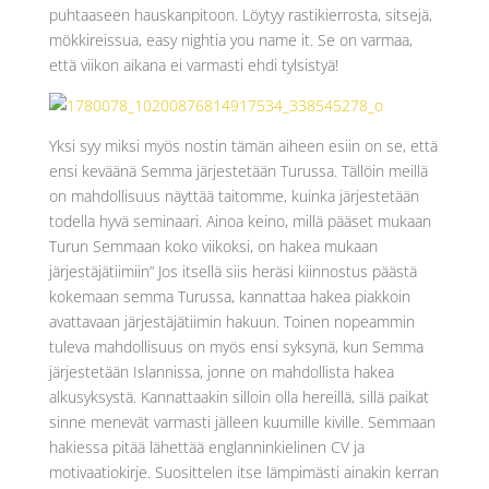
puhtaaseen hauskanpitoon. Löytyy rastikierrosta, sitsejä,
mökkireissua, easy nightia you name it. Se on varmaa,
että viikon aikana ei varmasti ehdi tylsistyä!
Yksi syy miksi myös nostin tämän aiheen esiin on se, että
ensi keväänä Semma järjestetään Turussa. Tällöin meillä
on mahdollisuus näyttää taitomme, kuinka järjestetään
todella hyvä seminaari. Ainoa keino, millä pääset mukaan
Turun Semmaan koko viikoksi, on hakea mukaan
järjestäjätiimiin” Jos itsellä siis heräsi kiinnostus päästä
kokemaan semma Turussa, kannattaa hakea piakkoin
avattavaan järjestäjätiimin hakuun. Toinen nopeammin
tuleva mahdollisuus on myös ensi syksynä, kun Semma
järjestetään Islannissa, jonne on mahdollista hakea
alkusyksystä. Kannattaakin silloin olla hereillä, sillä paikat
sinne menevät varmasti jälleen kuumille kiville. Semmaan
hakiessa pitää lähettää englanninkielinen CV ja
motivaatiokirje. Suosittelen itse lämpimästi ainakin kerran