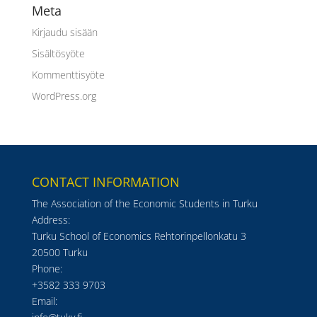
Meta
Kirjaudu sisään
Sisältösyöte
Kommenttisyöte
WordPress.org
CONTACT INFORMATION
The Association of the Economic Students in Turku
Address:
Turku School of Economics Rehtorinpellonkatu 3
20500 Turku
Phone:
+3582 333 9703
Email: