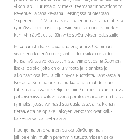
viikon läpi. Turussa oli viimeksi teemana ”Innovations to
Revenue” ja tänä keväänä Helsingissä puolestaan
”Experience it”. Viikon aikana saa erinomaista harjoitusta
ryhmässä toimimiseen ja esiintymistaitoon, esimerkiksi
kun ryhmätyöt esitellään yhteistyöyrityksen edustajille.
Mikä parasta kaikki tapahtuu englanniksi! Semman
virallisena kielenä on englanti, jolloin viikko on aidosti
kansainvälistä verkostoitumista. Viime vuosina Suomen
lisäksi opiskelijoita on ollu Virosta ja Islannista ja
aikoinaan osallistujia ollut myös Ruotsista, Tanskasta ja
Norjasta. Semma onkin ainutlaatuinen mahdollisuus
tutustua kanssaopiskelijoihin niin Suomessa kuin muissa
pohjoismaissa. Viikon aikana porukka muovaantuu tiiviiksi
ryhmäksi, jossa varmasti saa uusia ystäviä. Kaikkihan
tietää, että ne opiskeluaikojen verkostot ovat kaikki
kaikessa kaupallisella alalla.
Iltaohjelma on oivallinen paikka päiväohjelman
jälkipeleihin, muihin paremmin tutustumiseen sekä