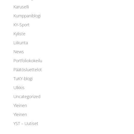
Karuselli
Kumppaniblogi
KY-Sport
Kyliste
Liikunta
News
Portfoliokokeilu
Päätösluettelot
TuKY-blogi
Ulkkis
Uncategorized
Yleinen
Yleinen
YST – Uutiset