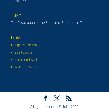
info@tuky.fi
TuKY
The Association of the Economic Students in Turku
Links
Kirjaudu sisään
Sisältösyöte
Kommenttisyöte
WordPress.org
All rights reserved © TuKY 2022