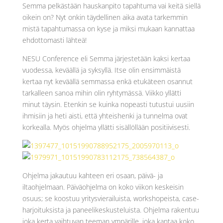
Semma pelkästään hauskanpito tapahtuma vai keitä siellä
oikein on? Nyt onkin täydellinen aika avata tarkemmin
mistä tapahtumassa on kyse ja miksi mukaan kannattaa
ehdottomasti lähteä!
NESU Conference eli Semma järjestetään kaksi kertaa
vuodessa, keväällä ja syksyllä. Itse olin ensimmäistä
kertaa nyt keväällä semmassa enkä etukäteen osannut
tarkalleen sanoa mihin olin ryhtymässä. Viikko yllätti
minut täysin. Etenkin se kuinka nopeasti tutustui uusiin
ihmisiin ja heti aisti, että yhteishenki ja tunnelma ovat
korkealla. Myös ohjelma yllätti sisällöllään positiivisesti.
Ohjelma jakautuu kahteen eri osaan, päivä- ja
iltaohjelmaan. Päiväohjelma on koko viikon keskeisin
osuus; se koostuu yritysvierailuista, workshopeista, case-
harjoituksista ja paneelikeskusteluista. Ohjelma rakentuu
joka kerta vaihtuvan teeman ympärille, joka kantaa koko