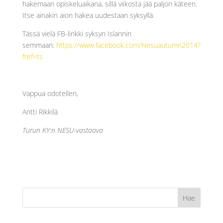
hakemaan opiskeluaikana, sillä viikosta jää paljon käteen.
Itse ainakin aion hakea uudestaan syksyllä.
Tässä vielä FB-linkki syksyn Islannin
semmaan:
https://www.facebook.com/Nesuautumn2014?
fref=ts
Vappua odotellen,
Antti Rikkilä
Turun KY:n NESU-vastaava