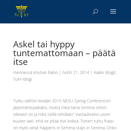
Askel tai hyppy
tuntemattomaan – päätä
itse
mennessä
Kristian Raitio
|
huhti 21, 2014
|
Kaikki Blogit
,
TuKY-blogi
Turku valittiin kevään 2015 NESU Spring Conferencen
järjestämispaikaksi, mutta mikä tämä Semma sitten
oikeasti on ja mitä siellä tehdään? Vastaukseksi usein
kuulee vain, että se pitää itse kokea. Toinen tuttu fraasi
on myös what happens in Semma stays in Semma. Onko