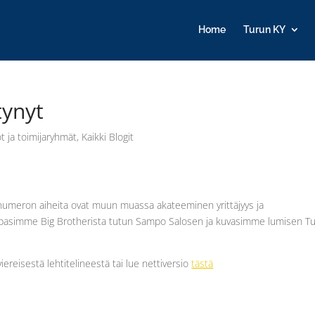
Home
Turun KY
tynyt
ot ja toimijaryhmät
,
Kaikki Blogit
numeron aiheita ovat muun muassa akateeminen yrittäjyys ja
i tapasimme Big Brotherista tutun Sampo Salosen ja kuvasimme lumisen T
reisestä lehtitelineestä tai lue nettiversio
tästä