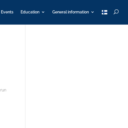
T
Events
Education
General information
u
K
Y
urun