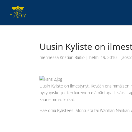
Uusin Kyliste on ilmes
mennessä
Kristian Raitio
|
helmi 19, 2010
|
Jaost
Uusin Kyliste on ilmestynyt. Kevään ensimmäisen 
nykyopiskelijoitten kiireinen elämäntapa. Lisäks
kauneimmat kolkat.
Hae oma Kylisteesi Montusta tai Wanhan Narikan vie