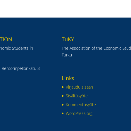
TION
TuKY
onomic Students in
The Association of the Economic Stud
Turku
 Rehtorinpellonkatu 3
Links
Kirjaudu sisään
Sisältösyöte
Kommenttisyöte
WordPress.org