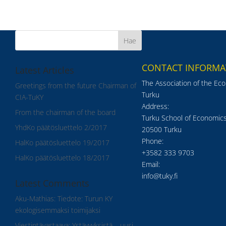
CONTACT INFORMA
Latest Articles
The Association of the Ec
Greetings from the future Chairman of
Turku
CIA-TuKY
Address:
From the chairman of the board
Turku School of Economics
YhdKo päätösluettelo 2/2017
20500 Turku
Phone:
HalKo päätösluettelo 19/2017
+3582 333 9703
HalKo päätösluettelo 18/2017
Email:
info@tuky.fi
Latest Comments
Aku-Mathias
:
Tiedote: Turun KY
ekologisemmaksi toimijaksi
Viestintävastaava
:
Ystävyyksistä – uusi