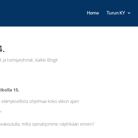
Home
Turun KY
4.
t ja toimijaryhmät
,
Kaikki Blogit
ikolla 15.
a elämyksellistä ohjelmaa koko viikon ajan!
"
akoululla: miltä opinahjomme näyttikään ennen?