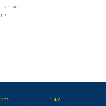
ILTA PARKILLA
UTUS
TION
TuKY