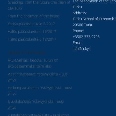
The Association of the Ec
Greetings from the future Chairman of
Turku
CIA-TuKY
Address:
From the chairman of the board
Turku School of Economics
YhdKo päätösluettelo 2/2017
20500 Turku
Phone:
HalKo päätösluettelo 19/2017
+3582 333 9703
HalKo päätösluettelo 18/2017
Email:
info@tuky.fi
Latest Comments
Aku-Mathias
:
Tiedote: Turun KY
ekologisemmaksi toimijaksi
Viestintävastaava
:
Ystävyyksistä – uusi
yritys
Heikompaa ainesta
:
Ystävyyksistä – uusi
yritys
Sivustakatsoja
:
Ystävyyksistä – uusi
yritys
Kuntalainen
:
Ystävyyksistä – uusi yritys