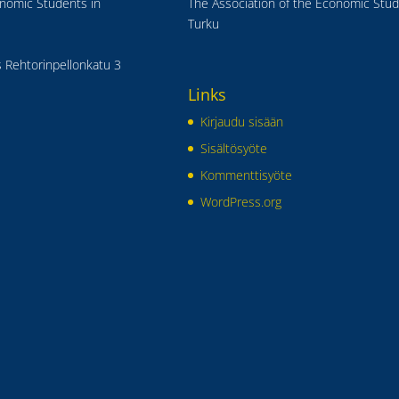
onomic Students in
The Association of the Economic Stud
Turku
 Rehtorinpellonkatu 3
Links
Kirjaudu sisään
Sisältösyöte
Kommenttisyöte
WordPress.org