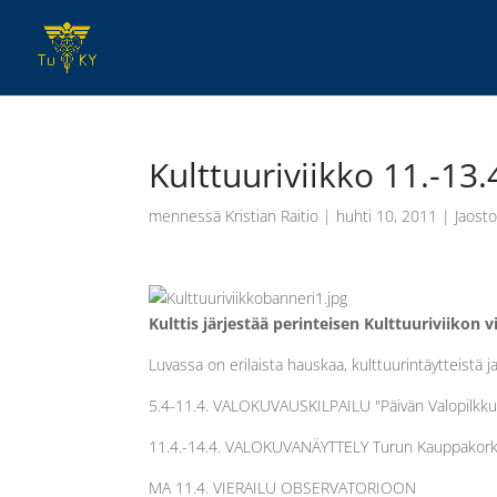
Kulttuuriviikko 11.-13.
mennessä
Kristian Raitio
|
huhti 10, 2011
|
Jaosto
Kulttis järjestää perinteisen Kulttuuriviikon vi
Luvassa on erilaista hauskaa, kulttuurintäytteistä j
5.4-11.4. VALOKUVAUSKILPAILU "Päivän Valopilkku
11.4.-14.4. VALOKUVANÄYTTELY Turun Kauppakorke
MA 11.4. VIERAILU OBSERVATORIOON