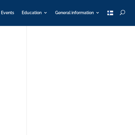
T
Events
Education
General information
u
K
Y