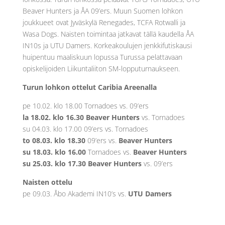
Beaver Hunters ja ÅA 09’ers. Muun Suomen lohkon
joukkueet ovat Jyväskylä Renegades, TCFA Rotwalli ja
Wasa Dogs. Naisten toimintaa jatkavat tällä kaudella ÅA
IN10s ja UTU Damers. Korkeakoulujen jenkkifutiskausi
huipentuu maaliskuun lopussa Turussa pelattavaan
opiskelijoiden Liikuntaliiton SM-lopputurnaukseen.
Turun lohkon ottelut Caribia Areenalla
pe 10.02. klo 18.00 Tornadoes vs. 09’ers
la 18.02. klo 16.30 Beaver Hunters
vs. Tornadoes
su 04.03. klo 17.00 09’ers vs. Tornadoes
to 08.03. klo 18.30
09’ers vs.
Beaver Hunters
su 18.03. klo 16.00
Tornadoes vs.
Beaver Hunters
su 25.03. klo 17.30 Beaver Hunters
vs. 09’ers
Naisten ottelu
pe 09.03. Åbo Akademi IN10’s vs.
UTU Damers