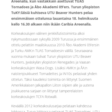
Areenalla, kun vastakkain asettuvat TUAS
Tornadoes ja Åbo Akademi 09’ers. Turun yliopiston
TuKY:läisiä kuhiseva UTU Beaver Hunters pelaa
ensimmäisen ottelunsa lauantaina 18. helmikuuta
kello 16.30 alkaen niin ikään Caribia Areenalla.
Korkeakoulujen välinen jenkkifutistoiminta alkoi
nykymuodossaan syksyllä 2009 Turussa ja ensimmäinen
ottelu pelattiin maaliskuussa 2010 Åbo Akademi 09’ersin
ja Turku AMK:n TUAS Tornadoesin välillä. Seuraavana
vuonna mukaan tulivat Turun yliopiston UTU Beaver
Hunters, Jyväskylän yliopiston Renegades ja Vaasan
korkeakoulujen Wasa Dogs. Lisäksi AMK:n ja ÅA:n
naistenjoukkueet Tornadettes ja IN10s pelasivat yhden
ottelun. Täksi kaudeksi toiminta on liittynyt Suomen
Amerikkalaisen Jalkapallon Liiton siipien alle ja uutena
joukkueena sarjaan on liittynyt tamperelaisten
korkeakoulujen TCFA Rotwalli.
Keväällä 2012 korkeakoulusarjaa pelataan kahdessa
lohkossa. Turun lohkossa pelaavat TUAS Tornadoes, UTU