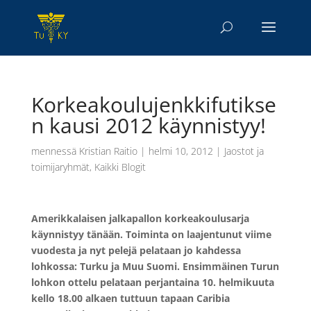
Korkeakoulujenkkifutikse
n kausi 2012 käynnistyy!
mennessä
Kristian Raitio
|
helmi 10, 2012
|
Jaostot ja
toimijaryhmät
,
Kaikki Blogit
Amerikkalaisen jalkapallon korkeakoulusarja
käynnistyy tänään. Toiminta on laajentunut viime
vuodesta ja nyt pelejä pelataan jo kahdessa
lohkossa: Turku ja Muu Suomi. Ensimmäinen Turun
lohkon ottelu pelataan perjantaina 10. helmikuuta
kello 18.00 alkaen tuttuun tapaan Caribia