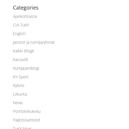
Categories
Ajankohtaista
CIA-TuKY
English
Jaostot ja toimijaryhmät
Kaikki Blogit
Karuselli
Kumppaniblogi
KY-Sport
Kyliste
Liikunta
News
Portfoliokokeilu
Päätösluettelot
TuKY-blogi