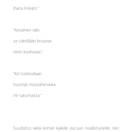
ihana Fiskars.”
”Kesäinen valo
se säteillään kruunas
viinin kuohuvan.”
”Ka’ tuoksullaan
huumas mustaherukka
mi’ satumaista.”
Suurkiitos vielä kerran kaikille excuun osallistuneille, niin