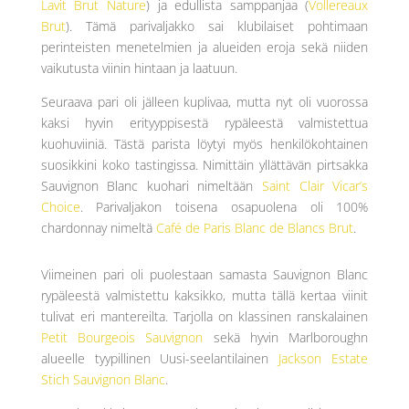
Lavit Brut Nature
) ja edullista samppanjaa (
Vollereaux
Brut
). Tämä parivaljakko sai klubilaiset pohtimaan
perinteisten menetelmien ja alueiden eroja sekä niiden
vaikutusta viinin hintaan ja laatuun.
Seuraava pari oli jälleen kuplivaa, mutta nyt oli vuorossa
kaksi hyvin erityyppisestä rypäleestä valmistettua
kuohuviiniä. Tästä parista löytyi myös henkilökohtainen
suosikkini koko tastingissa. Nimittäin yllättävän pirtsakka
Sauvignon Blanc kuohari nimeltään
Saint Clair Vicar’s
Choice
. Parivaljakon toisena osapuolena oli 100%
chardonnay nimeltä
Café de Paris Blanc de Blancs Brut
.
Viimeinen pari oli puolestaan samasta Sauvignon Blanc
rypäleestä valmistettu kaksikko, mutta tällä kertaa viinit
tulivat eri mantereilta. Tarjolla on klassinen ranskalainen
Petit Bourgeois Sauvignon
sekä hyvin Marlboroughn
alueelle tyypillinen Uusi-seelantilainen
Jackson Estate
Stich Sauvignon Blanc
.