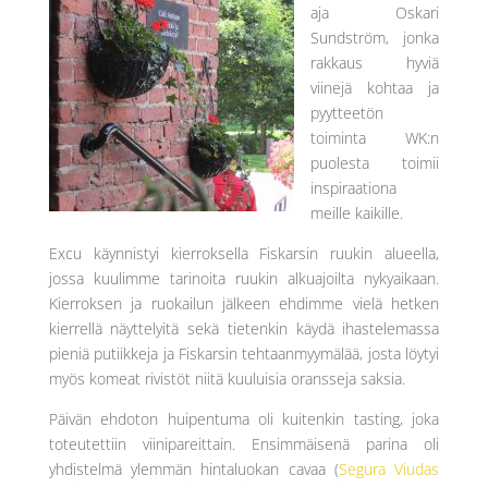
aja Oskari
Sundström, jonka
rakkaus hyviä
viinejä kohtaa ja
pyytteetön
toiminta WK:n
puolesta toimii
inspiraationa
meille kaikille.
Excu käynnistyi kierroksella Fiskarsin ruukin alueella,
jossa kuulimme tarinoita ruukin alkuajoilta nykyaikaan.
Kierroksen ja ruokailun jälkeen ehdimme vielä hetken
kierrellä näyttelyitä sekä tietenkin käydä ihastelemassa
pieniä putiikkeja ja Fiskarsin tehtaanmyymälää, josta löytyi
myös komeat rivistöt niitä kuuluisia oransseja saksia.
Päivän ehdoton huipentuma oli kuitenkin tasting, joka
toteutettiin viinipareittain. Ensimmäisenä parina oli
yhdistelmä ylemmän hintaluokan cavaa (
Segura Viudas