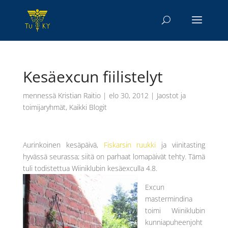
Kesäexcun fiilistelyt
mennessä
Kristian Raitio
|
elo 30, 2012
|
Jaostot ja
toimijaryhmät
,
Kaikki Blogit
Aurinkoinen kesäpäivä,
Fiskarsin ruukki
ja viinitasting
hyvässä seurassa; siitä on parhaat lomapäivät tehty. Tämä
tuli todistettua Wiiniklubin kesäexculla 4.8.
Excun
mastermindina
toimi Wiiniklubin
kunniapuheenjoht