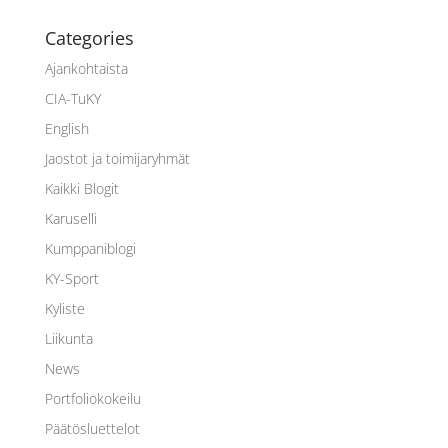
Categories
Ajankohtaista
CIA-TuKY
English
Jaostot ja toimijaryhmät
Kaikki Blogit
Karuselli
Kumppaniblogi
KY-Sport
Kyliste
Liikunta
News
Portfoliokokeilu
Päätösluettelot