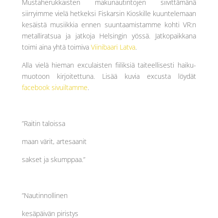
Mustaherukkaisten makunautintojen siivittämänä
siirryimme vielä hetkeksi Fiskarsin Kioskille kuuntelemaan
kesäistä musiikkia ennen suuntaamistamme kohti VR:n
metalliratsua ja jatkoja Helsingin yössä. Jatkopaikkana
toimi aina yhtä toimiva
Viinibaari Latva
.
Alla vielä hieman exculaisten fiiliksiä taiteellisesti haiku-
muotoon kirjoitettuna. Lisää kuvia excusta löydät
facebook sivuiltamme
.
”Raitin taloissa
maan värit, artesaanit
sakset ja skumppaa.”
”Nautinnollinen
kesäpäivän piristys