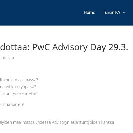
Home
Turun KY
dottaa: PwC Advisory Day 29.3.
ohtaista
ultoinnin maailmassa?
analyytikon työpäivä?
illä on työskennellä?
 sinua varten!
stelyiden maailmassa yhdessä Advisoryn asiantuntijoiden kanssa