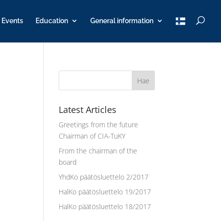
T
Events
Education
General information
u
K
Y
Latest Articles
Greetings from the future
Chairman of CIA-TuKY
From the chairman of the
board
YhdKo päätösluettelo 2/2017
HalKo päätösluettelo 19/2017
HalKo päätösluettelo 18/2017