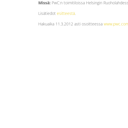
Missä:
PwC:n toimitiloissa Helsingin Ruoholahdes
Lisätiedot
esitteestä
.
Hakuaika 11.3.2012 asti osoitteessa
www.pwc.com/