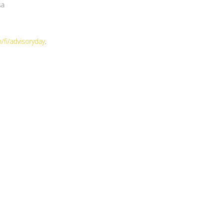
sa
fi/advisoryday
.