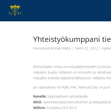
Yhteistyökumppani tie
mennessä
Kristian Raitio
|
helmi 22, 2012
|
Ajank
Kiinnostaako sinua ura yritysjärjestelyiden ja kons
Haluatko kuulla, millainen on konsultin ja rahoitus
Haluatko kokeilla käytännönläheisesti, millaista me
Jos vastauksesi on kyllä, PwC Advisory Day on juuri
Kenelle:
loppuvaiheen opiskelijoille
Mitä:
syventävä päivä konsultoinnin ja yritysjärje
Milloin:
torstaina 29.3.2012