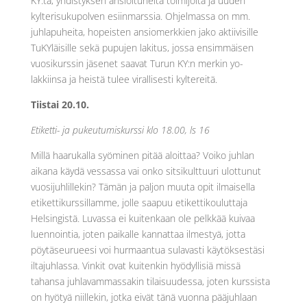
KY:tä, yhdistyksen ansioituneita toimijoita ja uuden
kylterisukupolven esiinmarssia. Ohjelmassa on mm.
juhlapuheita, hopeisten ansiomerkkien jako aktiivisille
TuKYläisille sekä pupujen lakitus, jossa ensimmäisen
vuosikurssin jäsenet saavat Turun KY:n merkin yo-
lakkiinsa ja heistä tulee virallisesti kyltereitä.
Tiistai 20.10.
Etiketti- ja pukeutumiskurssi klo 18.00, ls 16
Millä haarukalla syöminen pitää aloittaa? Voiko juhlan
aikana käydä vessassa vai onko sitsikulttuuri ulottunut
vuosijuhlillekin? Tämän ja paljon muuta opit ilmaisella
etikettikurssillamme, jolle saapuu etikettikouluttaja
Helsingistä. Luvassa ei kuitenkaan ole pelkkää kuivaa
luennointia, joten paikalle kannattaa ilmestyä, jotta
pöytäseurueesi voi hurmaantua sulavasti käytöksestäsi
iltajuhlassa. Vinkit ovat kuitenkin hyödyllisiä missä
tahansa juhlavammassakin tilaisuudessa, joten kurssista
on hyötyä niillekin, jotka eivät tänä vuonna pääjuhlaan