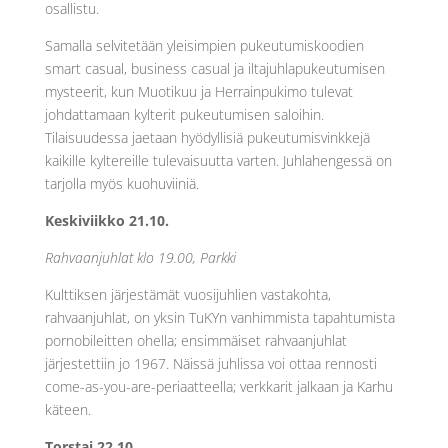
osallistu.
Samalla selvitetään yleisimpien pukeutumiskoodien
smart casual, business casual ja iltajuhlapukeutumisen
mysteerit, kun Muotikuu ja Herrainpukimo tulevat
johdattamaan kylterit pukeutumisen saloihin.
Tilaisuudessa jaetaan hyödyllisiä pukeutumisvinkkejä
kaikille kyltereille tulevaisuutta varten. Juhlahengessä on
tarjolla myös kuohuviiniä.
Keskiviikko 21.10.
Rahvaanjuhlat klo 19.00, Parkki
Kulttiksen järjestämät vuosijuhlien vastakohta,
rahvaanjuhlat, on yksin TuKYn vanhimmista tapahtumista
pornobileitten ohella; ensimmäiset rahvaanjuhlat
järjestettiin jo 1967. Näissä juhlissa voi ottaa rennosti
come-as-you-are-periaatteella; verkkarit jalkaan ja Karhu
käteen.
Torstai 22.10.