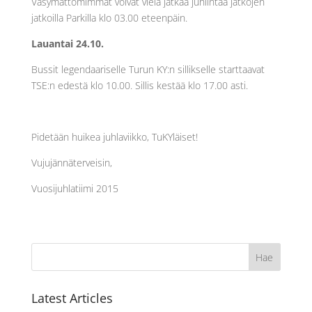
Väsymättömimmät voivat vielä jatkaa juhlintaa jatkojen
jatkoilla Parkilla klo 03.00 eteenpäin.
Lauantai 24.10.
Bussit legendaariselle Turun KY:n sillikselle starttaavat
TSE:n edestä klo 10.00. Sillis kestää klo 17.00 asti.
Pidetään huikea juhlaviikko, TuKYläiset!
Vujujännäterveisin,
Vuosijuhlatiimi 2015
Latest Articles