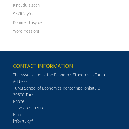
Kirjaudu sisään
Sisältösyöte
Kommenttisyöte
WordPress.org
CONTACT INFORMATION
The Association of the Economic Students in Turku
Address:
Turku School of Economics Rehtorinpellonkatu 3
20500 Turku
Phone:
+3582 333 9703
Email:
info@tuky.fi