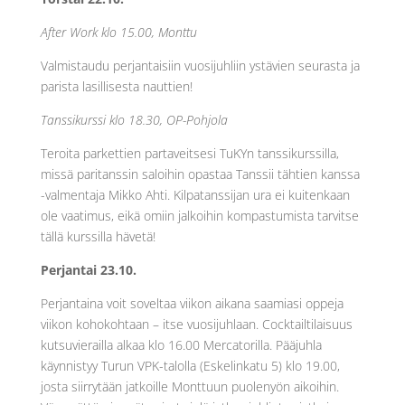
After Work klo 15.00, Monttu
Valmistaudu perjantaisiin vuosijuhliin ystävien seurasta ja
parista lasillisesta nauttien!
Tanssikurssi klo 18.30, OP-Pohjola
Teroita parkettien partaveitsesi TuKYn tanssikurssilla,
missä paritanssin saloihin opastaa Tanssii tähtien kanssa
-valmentaja Mikko Ahti. Kilpatanssijan ura ei kuitenkaan
ole vaatimus, eikä omiin jalkoihin kompastumista tarvitse
tällä kurssilla hävetä!
Perjantai 23.10.
Perjantaina voit soveltaa viikon aikana saamiasi oppeja
viikon kohokohtaan – itse vuosijuhlaan. Cocktailtilaisuus
kutsuvierailla alkaa klo 16.00 Mercatorilla. Pääjuhla
käynnistyy Turun VPK-talolla (Eskelinkatu 5) klo 19.00,
josta siirrytään jatkoille Monttuun puolenyön aikoihin.