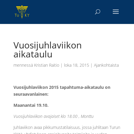
Vuosijuhlaviikon
aikataulu
mennessä
Kristian Raitio
|
loka 18, 2015
|
Ajankohtaista
Vuosijuhlaviikon 2015 tapahtuma-aikataulu on
seuraavanlainen:
Maanantai 19.10.
Vuosijuhlaviikon avajaiset klo 18.00 , Monttu
Juhlaviikon avaa pikkumustatilaisuus, jossa juhlitaan Turun