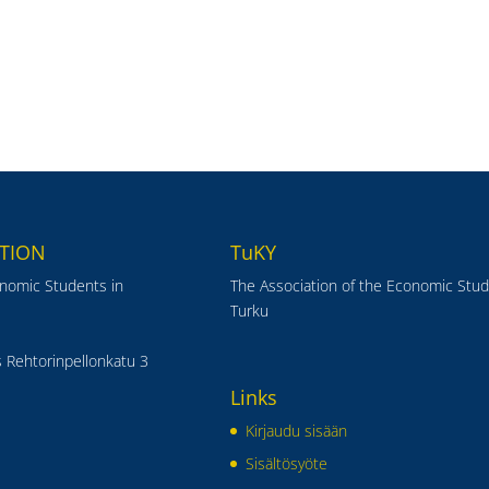
TION
TuKY
onomic Students in
The Association of the Economic Stud
Turku
 Rehtorinpellonkatu 3
Links
Kirjaudu sisään
Sisältösyöte