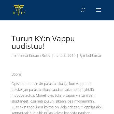
Turun KY:n Vappu
uudistuu!
mennessä
Kristian Raitio
|
huhti 8, 2014
|
Ajankohtaista
Boom!
Opiskelu on elämän parasta aikaa ja kun vappu on
opiskelijan parasta aikaa, saadaan aikamoinen yhtälö
muodostettua. Monet ovat toki jo vapun viettämisen
aloittaneet, osa heti joulun jälkeen, osa myöhemmin.
Kuitenkin todellinen koitos on vielä edessä. Ylioppilaslakki
kannattaakin jo pikkuhiljaa kaivaa kaapista naulaan