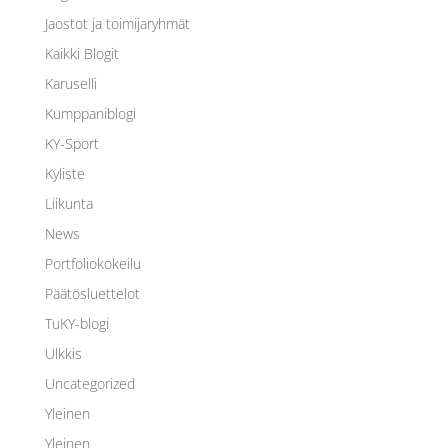
Jaostot ja toimijaryhmät
Kaikki Blogit
Karuselli
Kumppaniblogi
KY-Sport
Kyliste
Liikunta
News
Portfoliokokeilu
Päätösluettelot
TuKY-blogi
Ulkkis
Uncategorized
Yleinen
Yleinen