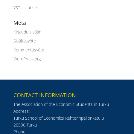
YST – Uutiset
Meta
Kirjaudu sisään
Sisältösyöte
Kommenttisyöte
WordPress.org
CONTACT INFORMATION
The Association of the Economic Students in Turku
Address:
Turku School of Economics Rehtorinpellonkatu 3
20500 Turku
Phone: