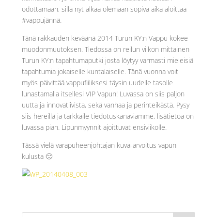
odottamaan, sillä nyt alkaa olemaan sopiva aika aloittaa
#vappujännä.
Tänä rakkauden keväänä 2014 Turun KY:n Vappu kokee
muodonmuutoksen. Tiedossa on reilun viikon mittainen
Turun KY:n tapahtumaputki josta löytyy varmasti mieleisiä
tapahtumia jokaiselle kuntalaiselle. Tänä vuonna voit
myös päivittää vappufiiliksesi täysin uudelle tasolle
lunastamalla itsellesi VIP Vapun! Luvassa on siis paljon
uutta ja innovatiivista, sekä vanhaa ja perinteikästä. Pysy
siis hereillä ja tarkkaile tiedotuskanaviamme, lisätietoa on
luvassa pian. Lipunmyynnit ajoittuvat ensiviikolle.
Tässä vielä varapuheenjohtajan kuva-arvoitus vapun
kulusta 🙂