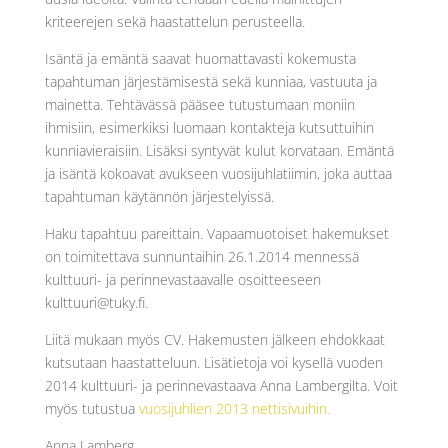
kriteerejen sekä haastattelun perusteella.
Isäntä ja emäntä saavat huomattavasti kokemusta
tapahtuman järjestämisestä sekä kunniaa, vastuuta ja
mainetta. Tehtävässä pääsee tutustumaan moniin
ihmisiin, esimerkiksi luomaan kontakteja kutsuttuihin
kunniavieraisiin. Lisäksi syntyvät kulut korvataan. Emäntä
ja isäntä kokoavat avukseen vuosijuhlatiimin, joka auttaa
tapahtuman käytännön järjestelyissä.
Haku tapahtuu pareittain. Vapaamuotoiset hakemukset
on toimitettava sunnuntaihin 26.1.2014 mennessä
kulttuuri- ja perinnevastaavalle osoitteeseen
kulttuuri@tuky.fi.
Liitä mukaan myös CV. Hakemusten jälkeen ehdokkaat
kutsutaan haastatteluun. Lisätietoja voi kysellä vuoden
2014 kulttuuri- ja perinnevastaava Anna Lambergilta. Voit
myös tutustua
vuosijuhlien 2013 nettisivuihin.
Anna Lamberg