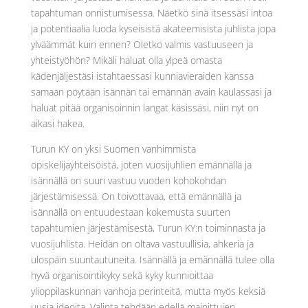
tapahtuman onnistumisessa. Näetkö sinä itsessäsi intoa
ja potentiaalia luoda kyseisistä akateemisista juhlista jopa
ylväämmät kuin ennen? Oletko valmis vastuuseen ja
yhteistyöhön? Mikäli haluat olla ylpeä omasta
kädenjäljestäsi istahtaessasi kunniavieraiden kanssa
samaan pöytään isännän tai emännän avain kaulassasi ja
haluat pitää organisoinnin langat käsissäsi, niin nyt on
aikasi hakea.
Turun KY on yksi Suomen vanhimmista
opiskelijayhteisöistä, joten vuosijuhlien emännällä ja
isännällä on suuri vastuu vuoden kohokohdan
järjestämisessä. On toivottavaa, että emännällä ja
isännällä on entuudestaan kokemusta suurten
tapahtumien järjestämisestä, Turun KY:n toiminnasta ja
vuosijuhlista. Heidän on oltava vastuullisia, ahkeria ja
ulospäin suuntautuneita. Isännällä ja emännällä tulee olla
hyvä organisointikyky sekä kyky kunnioittaa
ylioppilaskunnan vanhoja perinteitä, mutta myös keksiä
uusia ideoita. Valinta tehdään edellä mainittujen