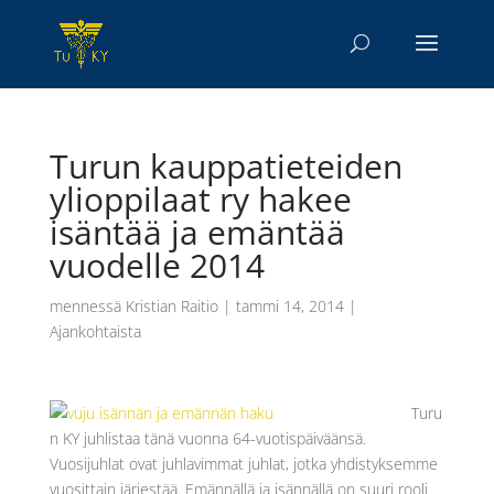
Turun kauppatieteiden
ylioppilaat ry hakee
isäntää ja emäntää
vuodelle 2014
mennessä
Kristian Raitio
|
tammi 14, 2014
|
Ajankohtaista
Turu
n KY juhlistaa tänä vuonna 64-vuotispäiväänsä.
Vuosijuhlat ovat juhlavimmat juhlat, jotka yhdistyksemme
vuosittain järjestää. Emännällä ja isännällä on suuri rooli