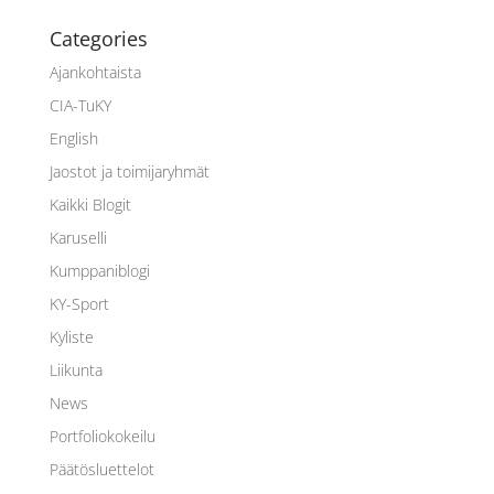
Categories
Ajankohtaista
CIA-TuKY
English
Jaostot ja toimijaryhmät
Kaikki Blogit
Karuselli
Kumppaniblogi
KY-Sport
Kyliste
Liikunta
News
Portfoliokokeilu
Päätösluettelot