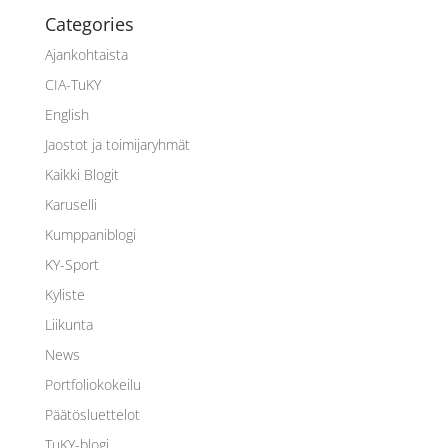
Categories
Ajankohtaista
CIA-TuKY
English
Jaostot ja toimijaryhmät
Kaikki Blogit
Karuselli
Kumppaniblogi
KY-Sport
Kyliste
Liikunta
News
Portfoliokokeilu
Päätösluettelot
TuKY-blogi