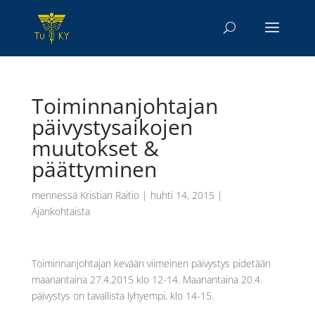
Toiminnanjohtajan
päivystysaikojen
muutokset &
päättyminen
mennessä
Kristian Raitio
|
huhti 14, 2015
|
Ajankohtaista
Toiminnanjohtajan kevään viimeinen päivystys pidetään
maanantaina 27.4.2015 klo 12-14. Maanantaina 20.4.
päivystys on tavallista lyhyempi, klo 14-15.