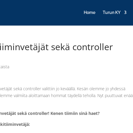
Home
Turun KY
iiminvetäjät sekä controller
aista
etäjät sekä controller valittiin jo keväällä. Kesän olemme jo yhdessä
lemme valmiita aloittamaan hommat täydellä teholla. Nyt puuttuvat enää
nvetäjät sekä controller! Kenen tiimiin sinä haet?
kitiiminvetäjä: