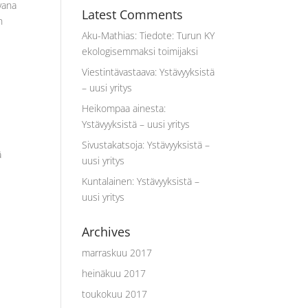
vana
Latest Comments
n
Aku-Mathias
:
Tiedote: Turun KY
ekologisemmaksi toimijaksi
Viestintävastaava
:
Ystävyyksistä
– uusi yritys
Heikompaa ainesta
:
Ystävyyksistä – uusi yritys
Sivustakatsoja
:
Ystävyyksistä –
ä
uusi yritys
Kuntalainen
:
Ystävyyksistä –
uusi yritys
Archives
marraskuu 2017
heinäkuu 2017
toukokuu 2017