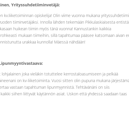
inen, Yrityssuhdetiiminvetäjä:
 kv.liiketoiminnan opiskelija! Olin viime vuonna mukana yrityssuhdetiim
vuoden tiiminvetäjäksi. Innolla lähden tekemään Pikkulaskiaisesta entistä
asaan huikean tiimin myös tänä vuonna! Kannustankin kaikkia
rohkeasti mukaan tiimeihin, sillä tapahtumaa pääsee katsomaan aivan er
an onnistunutta urakkaa kunnolla! Mäessä nähdään!
 Lipunmyyntivastaava:
 lohjalainen joka vieläkin totuttelee kerrostaloasumiseen ja pelkää
äaineenani on kv-liiketoiminta. Vuosi sitten olin pupuna mukana järjestäm
ä kertaa vastaan tapahtuman lipunmyynnistä. Tehtävänäni on siis
a kaikki siihen liittyvät käytännön asiat. Uskon että yhdessä saadaan taas