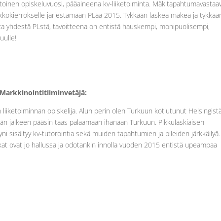
 toinen opiskeluvuosi, pääaineena kv-liiketoiminta. Mäkitapahtumavastaa
 sakkokierrokselle järjestämään PLää 2015. Tykkään laskea mäkeä ja tykkää
ta yhdestä PLstä, tavoitteena on entistä hauskempi, monipuolisempi,
uulle!
Markkinointitiiminvetäjä:
 liiketoiminnan opiskelija. Alun perin olen Turkuun kotiutunut Helsingist
sän jälkeen pääsin taas palaamaan ihanaan Turkuun. Pikkulaskiaisen
yni sisältyy kv-tutorointia sekä muiden tapahtumien ja bileiden järkkäilyä.
ikat ovat jo hallussa ja odotankin innolla vuoden 2015 entistä upeampaa