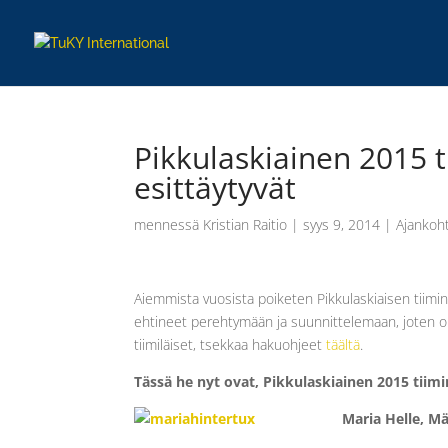
Pikkulaskiainen 2015 t
esittäytyvät
mennessä
Kristian Raitio
|
syys 9, 2014
|
Ajankoht
Aiemmista vuosista poiketen Pikkulaskiaisen tiiminv
ehtineet perehtymään ja suunnittelemaan, joten o
tiimiläiset, tsekkaa hakuohjeet
täältä
.
Tässä he nyt ovat, Pikkulaskiainen 2015 tiimi
Maria Helle, Mä