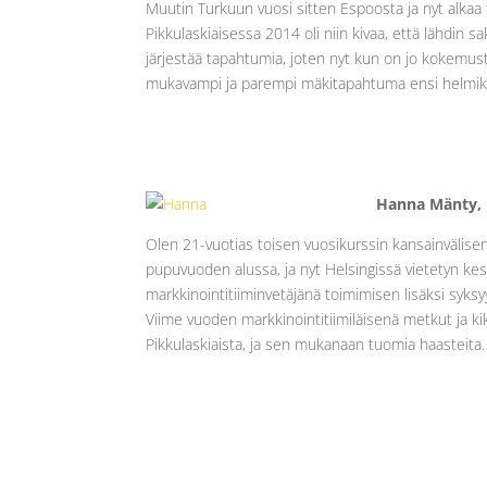
Muutin Turkuun vuosi sitten Espoosta ja nyt alkaa
Pikkulaskiaisessa 2014 oli niin kivaa, että lähdin
järjestää tapahtumia, joten nyt kun on jo kokemus
mukavampi ja parempi mäkitapahtuma ensi helmik
Hanna Mänty, 
Olen 21-vuotias toisen vuosikurssin kansainvälisen
pupuvuoden alussa, ja nyt Helsingissä vietetyn ke
markkinointitiiminvetäjänä toimimisen lisäksi syksy
Viime vuoden markkinointitiimiläisenä metkut ja k
Pikkulaskiaista, ja sen mukanaan tuomia haasteita.