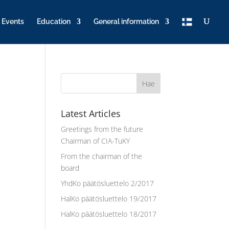
T
Events
Education
General information
u
K
Y
Latest Articles
Greetings from the future
Chairman of CIA-TuKY
From the chairman of the
board
YhdKo päätösluettelo 2/2017
HalKo päätösluettelo 19/2017
HalKo päätösluettelo 18/2017