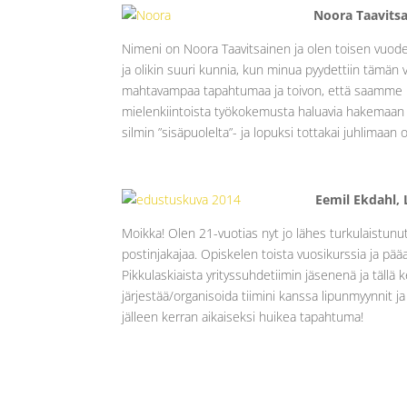
Noora Taavitsa
Nimeni on Noora Taavitsainen ja olen toisen vuoden
ja olikin suuri kunnia, kun minua pyydettiin tämän 
mahtavampaa tapahtumaa ja toivon, että saamme k
mielenkiintoista työkokemusta haluavia hakemaan 
silmin ”sisäpuolelta”- ja lopuksi tottakai juhlima
Eemil Ekdahl,
Moikka! Olen 21-vuotias nyt jo lähes turkulaistunut
postinjakajaa. Opiskelen toista vuosikurssia ja pä
Pikkulaskiaista yrityssuhdetiimin jäsenenä ja täll
järjestää/organisoida tiimini kanssa lipunmyynnit j
jälleen kerran aikaiseksi huikea tapahtuma!