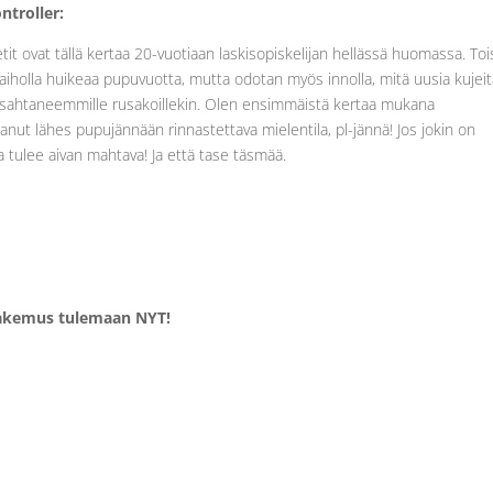
ntroller:
etit ovat tällä kertaa 20-vuotiaan laskisopiskelijan hellässä huomassa. To
iholla huikeaa pupuvuotta, mutta odotan myös innolla, mitä uusia kujei
psahtaneemmille rusakoillekin. Olen ensimmäistä kertaa mukana
lanut lähes pupujännään rinnastettava mielentila, pl-jännä! Jos jokin on
a tulee aivan mahtava! Ja että tase täsmää.
hakemus tulemaan NYT!