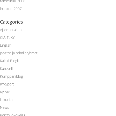
tammikuu 2008
lokakuu 2007
Categories
Ajankohtaista
CIA-TuKY
English
Jaostot ja toimijaryhmät
Kaikki Blogit
Karuselli
Kumppaniblogi
KY-Sport
Kyliste
Liikunta
News
Portfoliokokeilu