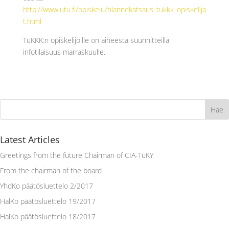
http://www.utu.fi/opiskelu/tilannekatsaus_tukkk_opiskelija
t.html
TuKKK:n opiskelijoille on aiheesta suunnitteilla
infotilaisuus marraskuulle.
Latest Articles
Greetings from the future Chairman of CIA-TuKY
From the chairman of the board
YhdKo päätösluettelo 2/2017
HalKo päätösluettelo 19/2017
HalKo päätösluettelo 18/2017