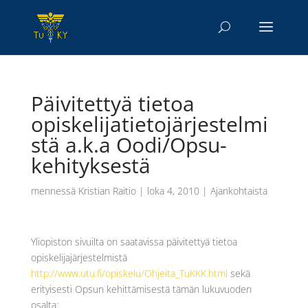
Päivitettyä tietoa
opiskelijatietojärjestelmi
stä a.k.a Oodi/Opsu-
kehityksestä
mennessä
Kristian Raitio
|
loka 4, 2010
|
Ajankohtaista
Yliopiston sivuilta on saatavissa päivitettyä tietoa
opiskelijajärjestelmistä
http://www.utu.fi/opiskelu/Ohjeita_TuKKK.html
sekä
erityisesti Opsun kehittämisestä tämän lukuvuoden
osalta: