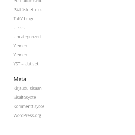
Portfoliokokeilu
Päätösluettelot
TuKY-blogi
Ulkkis
Uncategorized
Yleinen
Yleinen
YST – Uutiset
Meta
Kirjaudu sisään
Sisältösyöte
Kommenttisyöte
WordPress.org