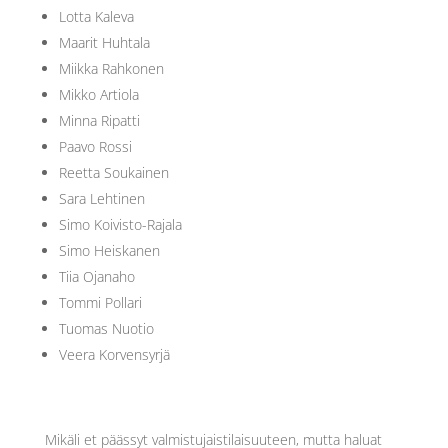
Lotta Kaleva
Maarit Huhtala
Miikka Rahkonen
Mikko Artiola
Minna Ripatti
Paavo Rossi
Reetta Soukainen
Sara Lehtinen
Simo Koivisto-Rajala
Simo Heiskanen
Tiia Ojanaho
Tommi Pollari
Tuomas Nuotio
Veera Korvensyrjä
Mikäli et päässyt valmistujaistilaisuuteen, mutta haluat