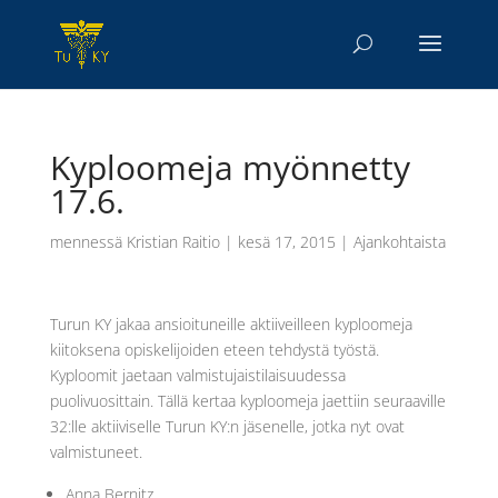
Kyploomeja myönnetty
17.6.
mennessä
Kristian Raitio
|
kesä 17, 2015
|
Ajankohtaista
Turun KY jakaa ansioituneille aktiiveilleen kyploomeja
kiitoksena opiskelijoiden eteen tehdystä työstä.
Kyploomit jaetaan valmistujaistilaisuudessa
puolivuosittain. Tällä kertaa kyploomeja jaettiin seuraaville
32:lle aktiiviselle Turun KY:n jäsenelle, jotka nyt ovat
valmistuneet.
Anna Bernitz