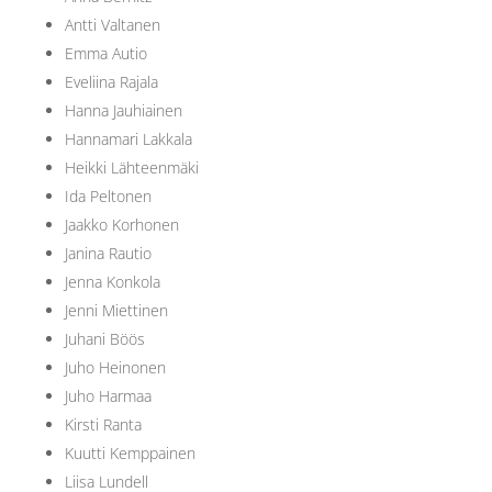
Antti Valtanen
Emma Autio
Eveliina Rajala
Hanna Jauhiainen
Hannamari Lakkala
Heikki Lähteenmäki
Ida Peltonen
Jaakko Korhonen
Janina Rautio
Jenna Konkola
Jenni Miettinen
Juhani Böös
Juho Heinonen
Juho Harmaa
Kirsti Ranta
Kuutti Kemppainen
Liisa Lundell