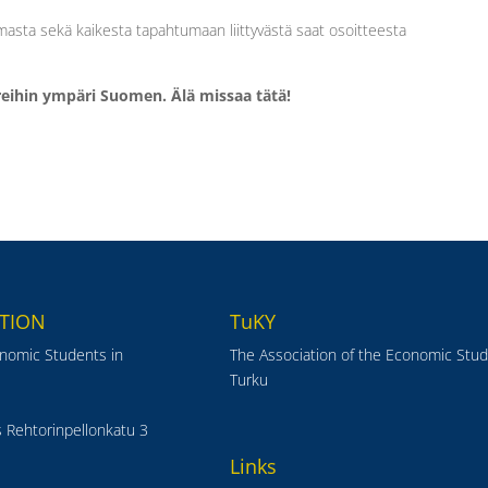
masta sekä kaikesta tapahtumaan liittyvästä saat osoitteesta
reihin ympäri Suomen. Älä missaa tätä!
TION
TuKY
onomic Students in
The Association of the Economic Stud
Turku
 Rehtorinpellonkatu 3
Links