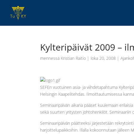
Kylteripäivät 2009 – i
mennessä
Kristian Raitio
|
loka 20, 2008
|
Ajanko
SEFEn vuotuinen asia- ja viihdetapahtuma Kylteripä
Helsingin Kaapelitehdas. Ilmoittautumisessa kannat
Seminaaripäivän aikana pääset kuulemaan erilaisia 
sekä suurten yritysten johtohenkilöt. Seminaariin 
Seminaaripäivän päätteeksi järjestetään rekrytoin
harjoittelupaikkoihin. Illalla kokoonnutaan jälleen M