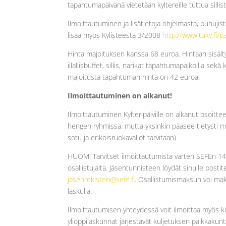
tapahtumapäivänä vietetään kyltereille tuttua sillis
Ilmoittautuminen ja lisätietoja ohjelmasta, puhujist
lisää myös Kylisteestä 3/2008
http://www.tuky.fi/pa
Hinta majoituksen kanssa 68 euroa. Hintaan sisältyy
illallisbuffet, sillis, narikat tapahtumapaikoilla se
majoitusta tapahtuman hinta on 42 euroa.
Ilmoittautuminen on alkanut!
Ilmoittautuminen Kylteripäiville on alkanut osoitt
hengen ryhmissä, mutta yksinkin pääsee tietysti m
sotu ja erikoisruokavaliot tarvitaan) .
HUOM! Tarvitset ilmoittautumista varten SEFEn 1
osallistujalta. Jäsentunnisteen löydät sinulle posti
jasenrekisteri@sefe.fi
. Osallistumismaksun voi mak
laskulla.
Ilmoittautumisen yhteydessä voit ilmoittaa myös kii
ylioppilaskunnat järjestävät kuljetuksen paikkakuntak