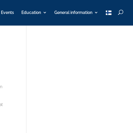
T
Events
Education
General information
u
K
Y
on
at