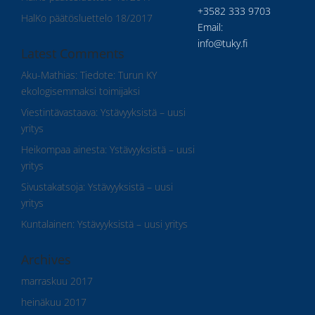
+3582 333 9703
HalKo päätösluettelo 18/2017
Email:
info@tuky.fi
Latest Comments
Aku-Mathias
:
Tiedote: Turun KY
ekologisemmaksi toimijaksi
Viestintävastaava
:
Ystävyyksistä – uusi
yritys
Heikompaa ainesta
:
Ystävyyksistä – uusi
yritys
Sivustakatsoja
:
Ystävyyksistä – uusi
yritys
Kuntalainen
:
Ystävyyksistä – uusi yritys
Archives
marraskuu 2017
heinäkuu 2017