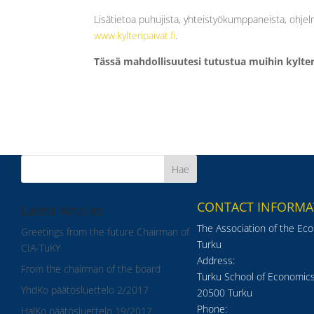
Lisätietoa puhujista, yhteistyökumppaneista, ohjel
www.kylteripaivat.fi
.
Tässä mahdollisuutesi tutustua muihin kylte
CONTACT INFORMA
Latest Articles
The Association of the Ec
Greetings from the future Chairman of
Turku
CIA-TuKY
Address:
From the chairman of the board
Turku School of Economics
YhdKo päätösluettelo 2/2017
20500 Turku
Phone:
HalKo päätösluettelo 19/2017