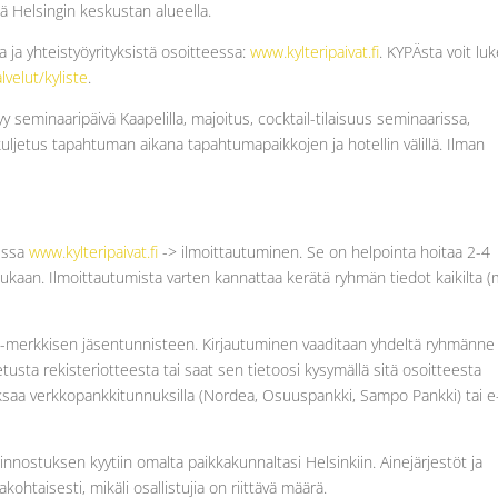
tä Helsingin keskustan alueella.
a ja yhteistyöyrityksistä osoitteessa:
www.kylteripaivat.fi
. KYPÄsta voit lu
lvelut/kyliste
.
 seminaaripäivä Kaapelilla, majoitus, cocktail-tilaisuus seminaarissa,
kä kuljetus tapahtuman aikana tapahtumapaikkojen ja hotellin välillä. Ilman
eessa
www.kylteripaivat.fi
-> ilmoittautuminen. Se on helpointa hoitaa 2-4
ukaan. Ilmoittautumista varten kannattaa kerätä ryhmän tiedot kaikilta 
4-merkkisen jäsentunnisteen. Kirjautuminen vaaditaan yhdeltä ryhmänne
tetusta rekisteriotteesta tai saat sen tietoosi kysymällä sitä osoitteesta
saa verkkopankkitunnuksilla (Nordea, Osuuspankki, Sampo Pankki) tai e
nnostuksen kyytiin omalta paikkakunnaltasi Helsinkiin. Ainejärjestöt ja
ohtaisesti, mikäli osallistujia on riittävä määrä.