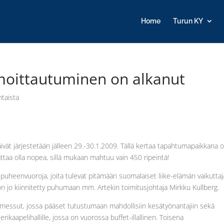
Home
Turun KY
lmoittautuminen on alkanut
htaista
ivät järjestetään jälleen 29.-30.1.2009. Tällä kertaa tapahtumapaikkana 
taa olla nopea, sillä mukaan mahtuu vain 450 ripeintä!
puheenvuoroja, joita tulevat pitämään suomalaiset liike-elämän vaikuttaj
on jo kiinnitetty puhumaan mm. Artekin toimitusjohtaja Mirkku Kullberg.
timessut, jossa pääset tutustumaan mahdollisiin kesätyönantajiin sekä
erikaapelihallille, jossa on vuorossa buffet-illallinen. Toisena