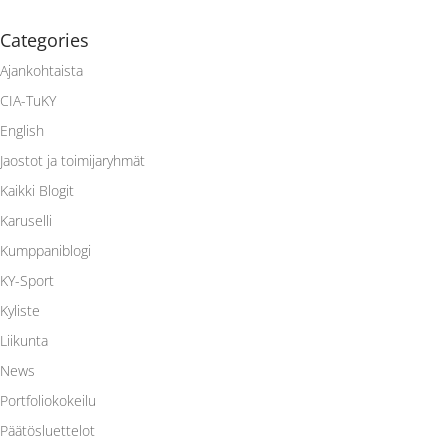
Categories
Ajankohtaista
CIA-TuKY
English
Jaostot ja toimijaryhmät
Kaikki Blogit
Karuselli
Kumppaniblogi
KY-Sport
Kyliste
Liikunta
News
Portfoliokokeilu
Päätösluettelot