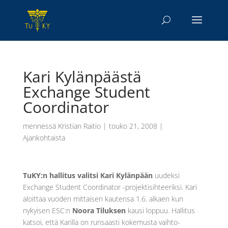
Kari Kylänpäästä
Exchange Student
Coordinator
mennessä
Kristian Raitio
|
touko 21, 2008
|
Ajankohtaista
TuKY:n hallitus valitsi Kari Kylänpään
uudeksi
Exchange Student Coordinator -projektisihteeriksi. Kari
aloittaa vuoden mittaisen kautensa 1.6. alkaen kun
nykyisen ESC:n
Noora Tiluksen
kausi loppuu. Hallitus
katsoi, että Karilla on runsaasti kokemusta vaihto-