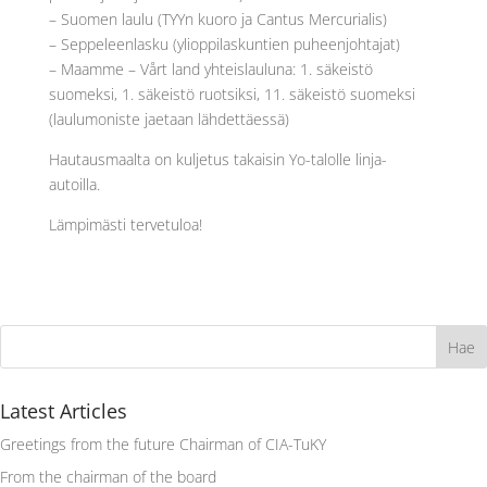
– Suomen laulu (TYYn kuoro ja Cantus Mercurialis)
– Seppeleenlasku (ylioppilaskuntien puheenjohtajat)
– Maamme – Vårt land yhteislauluna: 1. säkeistö
suomeksi, 1. säkeistö ruotsiksi, 11. säkeistö suomeksi
(laulumoniste jaetaan lähdettäessä)
Hautausmaalta on kuljetus takaisin Yo-talolle linja-
autoilla.
Lämpimästi tervetuloa!
Latest Articles
Greetings from the future Chairman of CIA-TuKY
From the chairman of the board