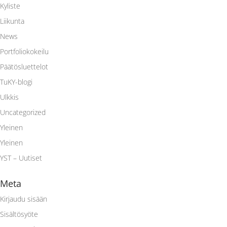
Kyliste
Liikunta
News
Portfoliokokeilu
Päätösluettelot
TuKY-blogi
Ulkkis
Uncategorized
Yleinen
Yleinen
YST – Uutiset
Meta
Kirjaudu sisään
Sisältösyöte