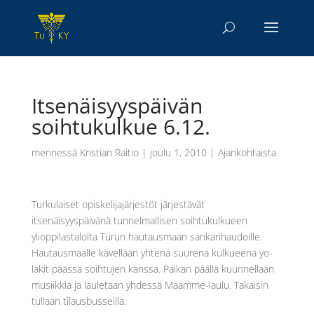
Itsenäisyyspäivän
soihtukulkue 6.12.
mennessä
Kristian Raitio
|
joulu 1, 2010
|
Ajankohtaista
Turkulaiset opiskelijajärjestöt järjestävät
itsenäisyyspäivänä tunnelmallisen soihtukulkueen
ylioppilastalolta Turun hautausmaan sankarihaudoille.
Hautausmaalle kävellään yhtenä suurena kulkueena yo-
lakit päässä soihtujen kanssa. Paikan päällä kuunnellaan
musiikkia ja lauletaan yhdessä Maamme-laulu. Takaisin
tullaan tilausbusseilla.