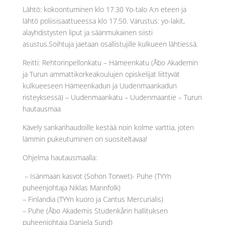
Lähtö: kokoontuminen klo 17.30 Yo-talo A:n eteen ja
lähtö poliisisaattueessa klo 17.50. Varustus: yo-lakit,
alayhdistysten liput ja säänmukainen siisti
asustus.Soihtuja jaetaan osallistujille kulkueen lähtiessä.
Reitti: Rehtorinpellonkatu – Hämeenkatu (Åbo Akademin
ja Turun ammattikorkeakoulujen opiskelijat liittyvät
kulkueeseen Hämeenkadun ja Uudenmaankadun
risteyksessä) – Uudenmaankatu – Uudenmaantie – Turun
hautausmaa
Kävely sankarihaudoille kestää noin kolme varttia, joten
lämmin pukeutuminen on suositeltavaa!
Ohjelma hautausmaalla:
– Isänmaan kasvot (Sohon Torwet)- Puhe (TYYn
puheenjohtaja Niklas Mannfolk)
– Finlandia (TYYn kuoro ja Cantus Mercurialis)
– Puhe (Åbo Akademis Studenkårin hallituksen
puheenjohtaja Daniela Sund)