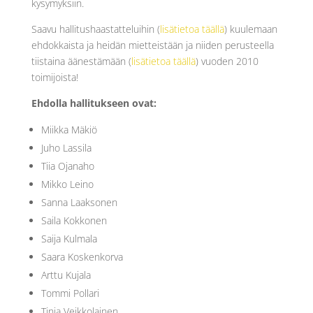
kysymyksiin.
Saavu hallitushaastatteluihin (
lisätietoa täällä
) kuulemaan
ehdokkaista ja heidän mietteistään ja niiden perusteella
tiistaina äänestämään (
lisätietoa täällä
) vuoden 2010
toimijoista!
Ehdolla hallitukseen ovat:
Miikka Mäkiö
Juho Lassila
Tiia Ojanaho
Mikko Leino
Sanna Laaksonen
Saila Kokkonen
Saija Kulmala
Saara Koskenkorva
Arttu Kujala
Tommi Pollari
Tinja Veikkolainen