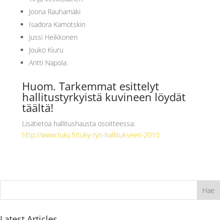
Joona Rauhamäki
Isadora Kamotskin
Jussi Heikkonen
Jouko Kiuru
Antti Napola.
Huom. Tarkemmat esittelyt
hallitustyrkyistä kuvineen löydät
täältä
!
Lisätietoa hallitushausta osoitteessa:
http://www.tuky.fi/tuky-ryn-hallitukseen-2010
Latest Articles