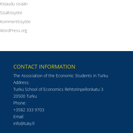
Kirjaudu sisään
Sisältösyöte
Kommenttisyöte
WordPress.org
CONTACT INFORMATION
The Association of the Economic Students in Turku
Address:
Turku School of Economics Rehtorinpellonkatu 3
20500 Turku
Phone:
+3582 333 9703
Email:
info@tuky.fi