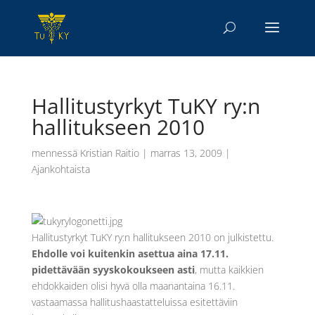
Hallitustyrkyt TuKY ry:n
hallitukseen 2010
mennessä
Kristian Raitio
|
marras 13, 2009
|
Ajankohtaista
Hallitustyrkyt TuKY ry:n hallitukseen 2010 on julkistettu.
Ehdolle voi kuitenkin asettua aina 17.11.
pidettävään syyskokoukseen asti
, mutta kaikkien
ehdokkaiden olisi hyvä olla maanantaina 16.11.
vastaamassa hallitushaastatteluissa esitettäviin