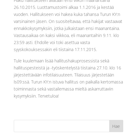
Haku hallitukseen avataan ensi viikon maanantaina
26.10.2015. Luottamustoimi alkaa 1.1.2016 ja kestää
vuoden. Hallitukseen voi hakea kuka tahansa Turun KY:n
varsinainen jäsen. On suositeltavaa, että hakijat vastaavat
ennakkokysymyksiin, jotka julkaistaan ensi maanantaina.
Vastausaikaa on kaksi viikkoa, eli maanantaihin 9.11. klo
23:59 asti. Ehdolle voi toki asettua vasta
syyskokouksessakin eli tiistaina 17.11.2015.
Tule kuulemaan lisää hallitushakuprosessista sekä
hallituspesteistä ja -työskentelystä tiistaina 27.10. klo 16
järjestettävään infotilaisuuteen. Tilaisuus järjestetään
ls09:ssä. Turun KY:n istuva hallitus on paikalla kertomassa
toiminnasta sekä vastailemassa mieltä askarruttaviin
kysymyksiin. Tervetuloa!