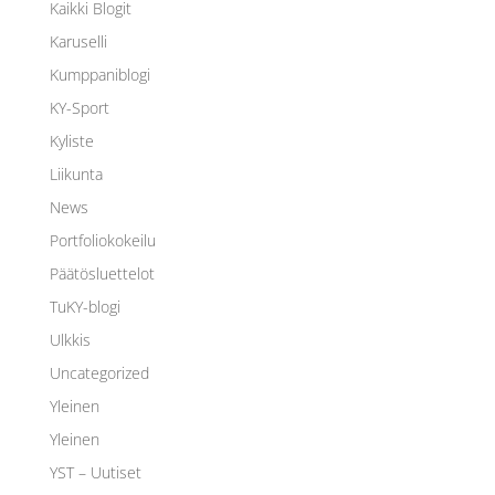
Kaikki Blogit
Karuselli
Kumppaniblogi
KY-Sport
Kyliste
Liikunta
News
Portfoliokokeilu
Päätösluettelot
TuKY-blogi
Ulkkis
Uncategorized
Yleinen
Yleinen
YST – Uutiset