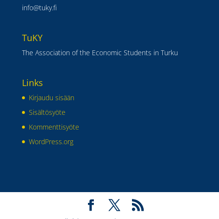
info@tuky.fi
TuKY
The Association of the Economic Students in Turku
Links
Kirjaudu sisään
Sisältösyöte
Kommenttisyöte
WordPress.org