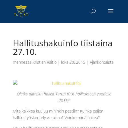
Hallitushakuinfo tiistaina
27.10.
mennessä
Kristian Raitio
|
loka 20, 2015
|
Ajankohtaista
Oletko ajatellut hakea Turun KY:n hallitukseen vuodelle
2016?
Mitä kaikkea kuuluu mihinkin pestiin? Kuinka paljon
hallitustyöskentely vie aikaa? Voinko minä hakea?