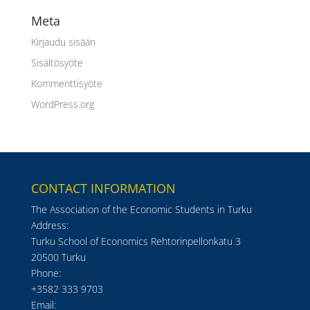
Meta
Kirjaudu sisään
Sisältösyöte
Kommenttisyöte
WordPress.org
CONTACT INFORMATION
The Association of the Economic Students in Turku
Address:
Turku School of Economics Rehtorinpellonkatu 3
20500 Turku
Phone:
+3582 333 9703
Email: