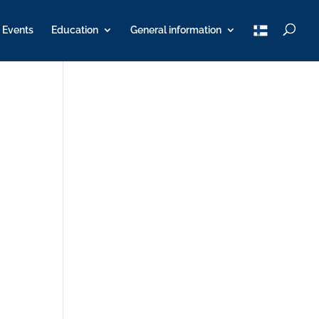
T
Events
Education
General information
u
K
Y