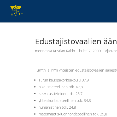
Edustajistovaalien ään
mennessä
Kristian Raitio
|
huhti 7, 2009
|
Ajankoh
TuKY:n ja TYYn yhteisten edustajistovaalien äänest
Turun kauppakorkeakoulu 37,9
oikeustieteellinen tdk. 47,8
kasvatustieteiden tdk. 28,7
yhteiskuntatieteellinen tdk. 34,3
humanistinen tdk. 24,8
matemaattis-luonnontieteellinen tdk. 29,8