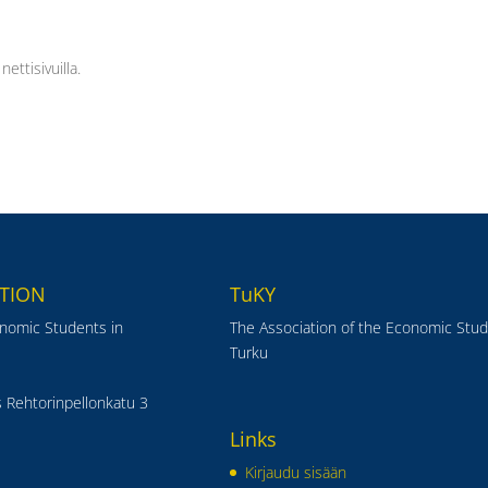
ettisivuilla.
TION
TuKY
onomic Students in
The Association of the Economic Stud
Turku
 Rehtorinpellonkatu 3
Links
Kirjaudu sisään