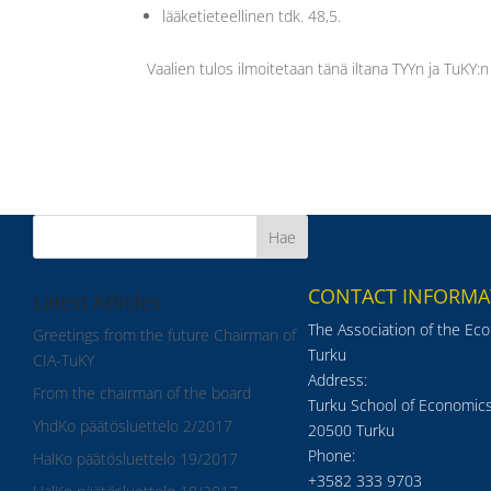
lääketieteellinen tdk. 48,5.
Vaalien tulos ilmoitetaan tänä iltana TYYn ja TuKY:n n
CONTACT INFORMA
Latest Articles
The Association of the Ec
Greetings from the future Chairman of
Turku
CIA-TuKY
Address:
From the chairman of the board
Turku School of Economics
YhdKo päätösluettelo 2/2017
20500 Turku
Phone:
HalKo päätösluettelo 19/2017
+3582 333 9703