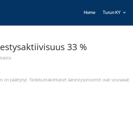
Home
Turun KY
estysaktiivisuus 33 %
taista
ys on päättynyt. Tiedekuntakohtaiset äänestysprosentit ovat seuraavat: