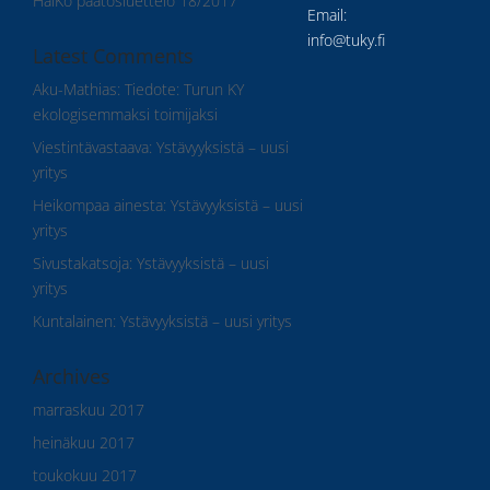
HalKo päätösluettelo 18/2017
Email:
info@tuky.fi
Latest Comments
Aku-Mathias
:
Tiedote: Turun KY
ekologisemmaksi toimijaksi
Viestintävastaava
:
Ystävyyksistä – uusi
yritys
Heikompaa ainesta
:
Ystävyyksistä – uusi
yritys
Sivustakatsoja
:
Ystävyyksistä – uusi
yritys
Kuntalainen
:
Ystävyyksistä – uusi yritys
Archives
marraskuu 2017
heinäkuu 2017
toukokuu 2017