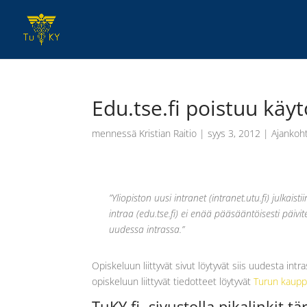
Edu.tse.fi poistuu käy
mennessä
Kristian Raitio
|
syys 3, 2012
|
Ajankoht
”Yliopiston uusi intranet (intranet.utu.fi) julkai
intraa (edu.tse.fi) ei enää pääsääntöisesti päiv
uudessa intrassa.”
Opiskeluun liittyvät sivut löytyvät siis uudesta int
opiskeluun liittyvät tiedotteet löytyvät
Turun kaupp
TuKY.fi -sivustolla pikalinkit tär