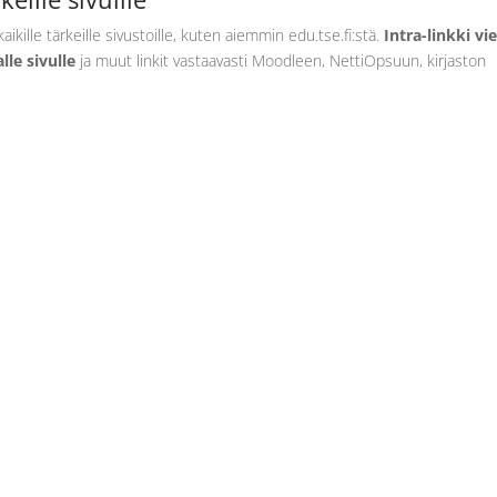
 kaikille tärkeille sivustoille, kuten aiemmin edu.tse.fi:stä.
Intra-linkki vi
lle sivulle
ja muut linkit vastaavasti Moodleen, NettiOpsuun, kirjaston