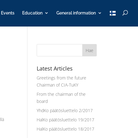
T
Events
Education
General information
u
K
Y
Latest Articles
Greetings from the future
Chairman of CIA-TuKY
a
From the chairman of the
board
YhdKo päätösluettelo 2/2017
llä
HalKo päätösluettelo 19/2017
HalKo päätösluettelo 18/2017