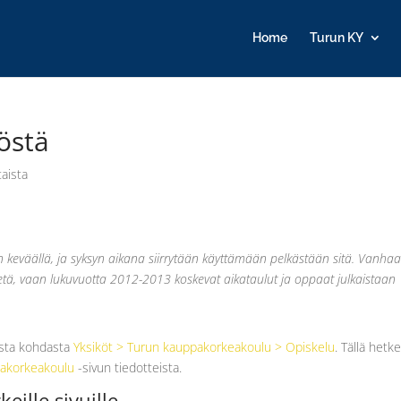
Home
Turun KY
töstä
aista
stiin keväällä, ja syksyn aikana siirrytään käyttämään pelkästään sitä. Vanha
itetä, vaan lukuvuotta 2012-2013 koskevat aikataulut ja oppaat julkaistaan
rasta kohdasta
Yksiköt > Turun kauppakorkeakoulu > Opiskelu
. Tällä hetke
akorkeakoulu
-sivun tiedotteista.
keille sivuille