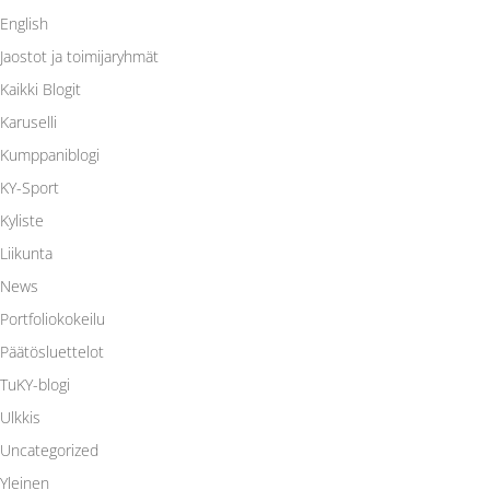
English
Jaostot ja toimijaryhmät
Kaikki Blogit
Karuselli
Kumppaniblogi
KY-Sport
Kyliste
Liikunta
News
Portfoliokokeilu
Päätösluettelot
TuKY-blogi
Ulkkis
Uncategorized
Yleinen