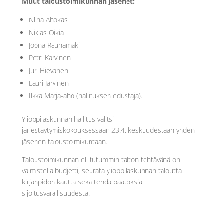
Muut taloustoimikunnan jäsenet:
Niina Ahokas
Niklas Oikia
Joona Rauhamäki
Petri Karvinen
Juri Hievanen
Lauri Järvinen
Ilkka Marja-aho (hallituksen edustaja).
Ylioppilaskunnan hallitus valitsi
järjestäytymiskokouksessaan 23.4. keskuudestaan yhden
jäsenen taloustoimikuntaan.
Taloustoimikunnan eli tutummin talton tehtävänä on
valmistella budjetti, seurata ylioppilaskunnan taloutta
kirjanpidon kautta sekä tehdä päätöksiä
sijoitusvarallisuudesta.