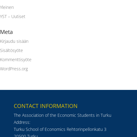
Yleinen
YST – Uutiset
Meta
Kirjaudu sisään
Sisältösyöte
Kommenttisyöte
WordPress.org
CONTACT INFORMATION
The Association of the Economic Students in Turku
Address:
Turku School of Economics Rehtorinpellonkatu 3
20500 Turku