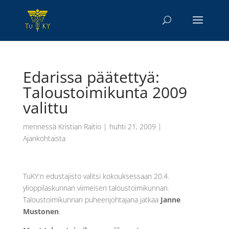
Edarissa päätettyä:
Taloustoimikunta 2009
valittu
mennessä
Kristian Raitio
|
huhti 21, 2009
|
Ajankohtaista
TuKY:n edustajisto valitsi kokouksessaan 20.4.
ylioppilaskunnan viimeisen taloustoimikunnan.
Taloustoimikunnan puheenjohtajana jatkaa
Janne
Mustonen
.