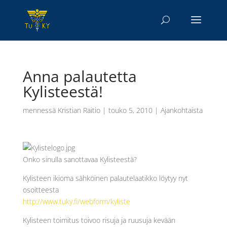
Anna palautetta
Kylisteestä!
mennessä
Kristian Raitio
|
touko 5, 2010
|
Ajankohtaista
Onko sinulla sanottavaa Kylisteestä?
Kylisteen ikioma sähköinen palautelaatikko löytyy nyt
osoitteesta
http://www.tuky.fi/webform/kyliste
Kylisteen toimitus toivoo risuja ja ruusuja kevään