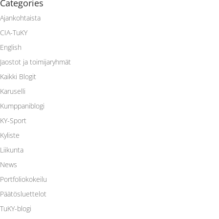
Categories
Ajankohtaista
CIA-TuKY
English
Jaostot ja toimijaryhmät
Kaikki Blogit
Karuselli
Kumppaniblogi
KY-Sport
Kyliste
Liikunta
News
Portfoliokokeilu
Päätösluettelot
TuKY-blogi