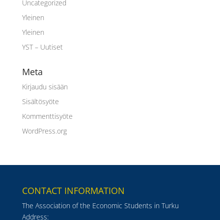
Uncategorized
Yleinen
Yleinen
YST – Uutiset
Meta
Kirjaudu sisään
Sisältösyöte
Kommenttisyöte
WordPress.org
CONTACT INFORMATION
The Association of the Economic Students in Turku
Address: