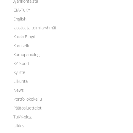
Ajankohtaista
CIA-TuKY
English
Jaostot ja toimijaryhmät
Kaikki Blogit
Karuselli
Kumppaniblogi
KY-Sport
Kyliste
Liikunta
News
Portfoliokokeilu
Päätösluettelot
TuKY-blogi
Ulkkis