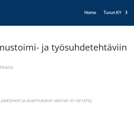
Home
Turun KY
mustoimi- ja työsuhdetehtäviin
htaista
päättyneet ja asianmukaiset valinnat on nyt tehty.