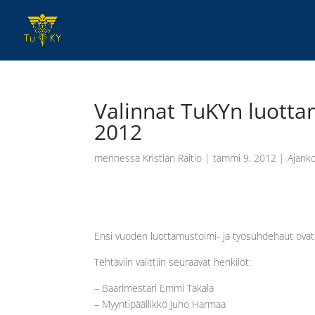
Valinnat TuKYn luotta
2012
mennessä
Kristian Raitio
|
tammi 9, 2012
|
Ajanko
Ensi vuoden luottamustoimi- ja työsuhdehaut ovat 
Tehtäviin valittiin seuraavat henkilöt:
– Baarimestari Emmi Takala
– Myyntipäällikkö Juho Harmaa