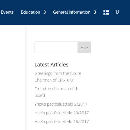
T
Events
Education
General information
u
K
Y
Latest Articles
Greetings from the future
Chairman of CIA-TuKY
From the chairman of the
board
YhdKo päätösluettelo 2/2017
HalKo päätösluettelo 19/2017
HalKo päätösluettelo 18/2017