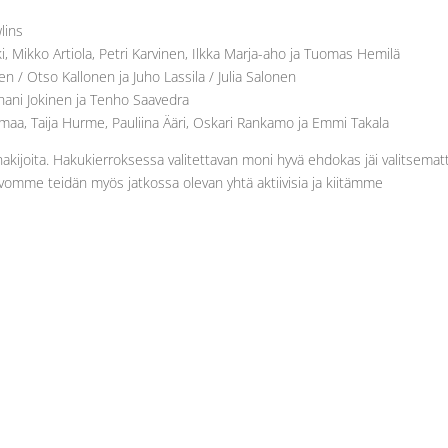
lins
, Mikko Artiola, Petri Karvinen, Ilkka Marja-aho ja Tuomas Hemilä
n / Otso Kallonen ja Juho Lassila / Julia Salonen
uhani Jokinen ja Tenho Saavedra
maa, Taija Hurme, Pauliina Ääri, Oskari Rankamo ja Emmi Takala
ia hakijoita. Hakukierroksessa valitettavan moni hyvä ehdokas jäi valitsemat
ivomme teidän myös jatkossa olevan yhtä aktiivisia ja kiitämme