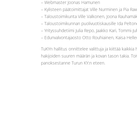
– Webmaster Joonas Hamunen
– Kylisteen päätoimittajat Ville Nurminen ja Pia Raw
– Taloustoimikunta Ville Valkonen, Joona Rauhamäki
– Taloustoimikunnan puolivuotiskausille Ida Peltone
– Yrityssuhdetiimi Julia Repo, Jaakko Kari, Tommi-J
– Edunvalvontajaosto Otto Rouhiainen, Kaisa Helle
TuKYn hallitus onnittelee valittuja ja kiittää kaikk
hakijoiden suuren määrän ja kovan tason takia. To
panoksestanne Turun KY:n eteen.