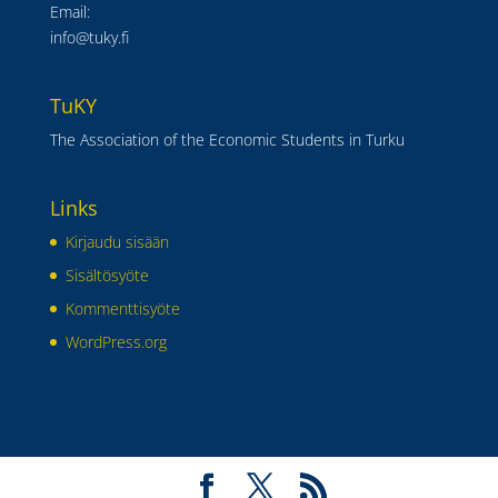
Email:
info@tuky.fi
TuKY
The Association of the Economic Students in Turku
Links
Kirjaudu sisään
Sisältösyöte
Kommenttisyöte
WordPress.org