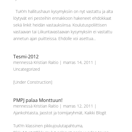
TuKYn hallitushaun kysymyksiin on nyt vastattu ja alta
löytyvät eri pesteihin ennakkoon hakeneet ehdokkaat
sekä linkit heidän vastauksiinsa. Koulutuspoliittisen
vastaavan tai Liikuntavastaavan kysymyksiin ei vastattu
annetun ajan puitteissa. Ehdolle voi asettua...
Tesmi-2012
mennessä
Kristian Raitio
|
marras 14, 2011
|
Uncategorized
[Under Construction]
PMPJ palaa Monttuun!
mennessä
Kristian Raitio
|
marras 12, 2011
|
Ajankohtaista
,
Jaostot ja toimijaryhmät
,
Kaikki Blogit
TuKYn klassinen pikkujoulutapahtuma,