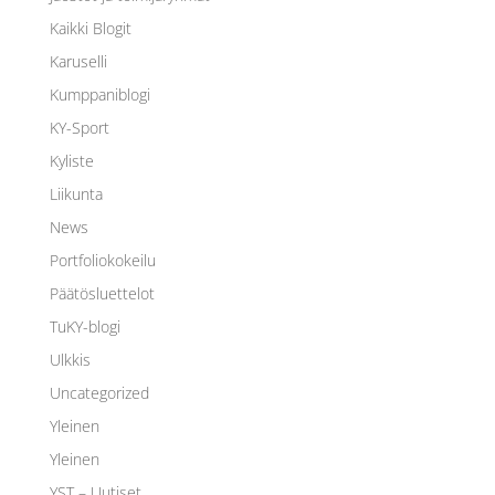
Kaikki Blogit
Karuselli
Kumppaniblogi
KY-Sport
Kyliste
Liikunta
News
Portfoliokokeilu
Päätösluettelot
TuKY-blogi
Ulkkis
Uncategorized
Yleinen
Yleinen
YST – Uutiset