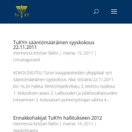
TuKYn sääntömääräinen syyskokous
22.11.2011
mennessä
Kristian Raitio
|
marras 15, 2011
|
Uncategorized
KOKOUSKUTSU Turun kauppatieteiden ylioppilaat ry:n
sääntömääräinen syyskokous Aika: tiistaina 22.11.2011
klo 16.30 Paikka: Rehtorinpellonkatu 3, Monttu Asialista
1. Kokouksen avaus 2. Laillisuuden ja päätösvaltaisuuden
toteaminen 3. Kokouksen puheenjohtajan valinta 4....
Ennakkohakijat TuKYn hallitukseen 2012
mennessä
Kristian Raitio
|
marras 14, 2011
|
Ajankohtaista