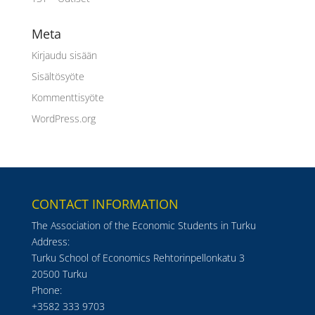
Meta
Kirjaudu sisään
Sisältösyöte
Kommenttisyöte
WordPress.org
CONTACT INFORMATION
The Association of the Economic Students in Turku
Address:
Turku School of Economics Rehtorinpellonkatu 3
20500 Turku
Phone:
+3582 333 9703