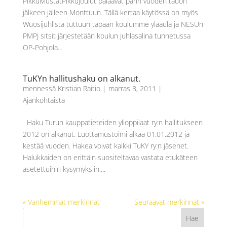
PikkuMustatPikkuJoulut palaavat parin vuoden tauon
jälkeen jälleen Monttuun. Tällä kertaa käytössä on myös
Wuosijuhlista tuttuun tapaan koulumme yläaula ja NESUn
PMPJ sitsit järjestetään koulun juhlasalina tunnetussa
OP-Pohjola...
TuKYn hallitushaku on alkanut.
mennessä
Kristian Raitio
|
marras 8, 2011
|
Ajankohtaista
Haku Turun kauppatieteiden ylioppilaat ry:n hallitukseen
2012 on alkanut. Luottamustoimi alkaa 01.01.2012 ja
kestää vuoden. Hakea voivat kaikki TuKY ry:n jäsenet.
Halukkaiden on erittäin suositeltavaa vastata etukäteen
asetettuihin kysymyksiin....
« Vanhemmat merkinnät
Seuraavat merkinnät »