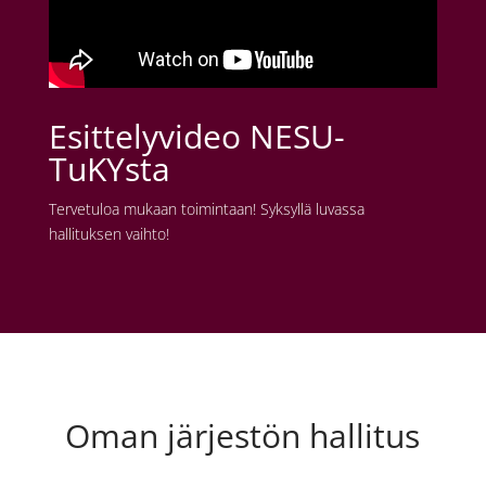
Esittelyvideo NESU-
TuKYsta
Tervetuloa mukaan toimintaan! Syksyllä luvassa
hallituksen vaihto!
Oman järjestön hallitus