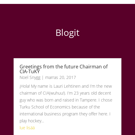
Blogit
Greetings from the future Chairman of
CIA-TuKY
Noel Snygg
|
marras 20, 2017
¡Hola! My name is Lauri Lehtinen and I’m the new
chairman of CIA(wuhuu!). I’m 23 years old decent
guy who was born and raised in Tampere. I chose
Turku School of Economics because of the
international business program they offer here. I
play hockey...
lue lisää