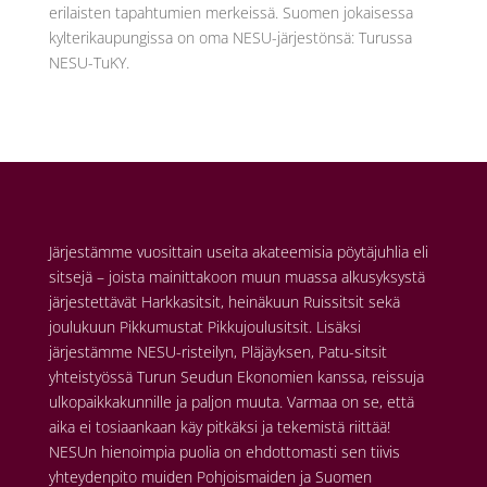
erilaisten tapahtumien merkeissä. Suomen jokaisessa
kylterikaupungissa on oma NESU-järjestönsä: Turussa
NESU-TuKY.
Järjestämme vuosittain useita akateemisia pöytäjuhlia eli
sitsejä – joista mainittakoon muun muassa alkusyksystä
järjestettävät Harkkasitsit, heinäkuun Ruissitsit sekä
joulukuun Pikkumustat Pikkujoulusitsit. Lisäksi
järjestämme NESU-risteilyn, Pläjäyksen, Patu-sitsit
yhteistyössä Turun Seudun Ekonomien kanssa, reissuja
ulkopaikkakunnille ja paljon muuta. Varmaa on se, että
aika ei tosiaankaan käy pitkäksi ja tekemistä riittää!
NESUn hienoimpia puolia on ehdottomasti sen tiivis
yhteydenpito muiden Pohjoismaiden ja Suomen