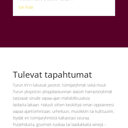
lue lisää
Tulevat tapahtumat
Turun KY:n lukuisat jaostot, toimijaryhmät sekä muut
Turun yliopiston ylioppilaskunnan alaiset harrasteryhmät
tarjoavat sinulle vapaa-ajan mahdollisuuksia
laidasta laitaan. Halusit sitten keskittyä oman oppiaineesi
vapaa-ajantoimintaan, urheiluun, musiikkiin tai kulttuuriin,
löydät eri toimijaryhmistä kaltaistasi seuraa.
Purjehdusta, gourmet-ruokaa tai laadukkaita viinejä –