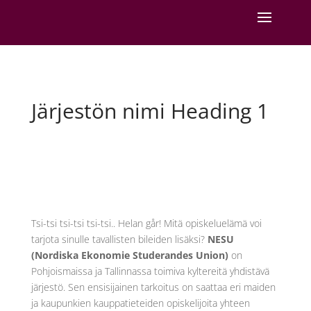
Järjestön nimi Heading 1
Tsi-tsi tsi-tsi tsi-tsi.. Helan går! Mitä opiskeluelämä voi
tarjota sinulle tavallisten bileiden lisäksi?
NESU
(Nordiska Ekonomie Studerandes Union)
on
Pohjoismaissa ja Tallinnassa toimiva kyltereitä yhdistävä
järjestö. Sen ensisijainen tarkoitus on saattaa eri maiden
ja kaupunkien kauppatieteiden opiskelijoita yhteen