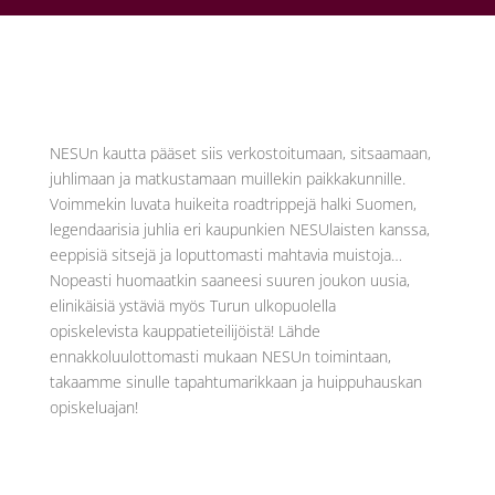
NESUn kautta pääset siis verkostoitumaan, sitsaamaan,
juhlimaan ja matkustamaan muillekin paikkakunnille.
Voimmekin luvata huikeita roadtrippejä halki Suomen,
legendaarisia juhlia eri kaupunkien NESUlaisten kanssa,
eeppisiä sitsejä ja loputtomasti mahtavia muistoja…
Nopeasti huomaatkin saaneesi suuren joukon uusia,
elinikäisiä ystäviä myös Turun ulkopuolella
opiskelevista kauppatieteilijöistä! Lähde
ennakkoluulottomasti mukaan NESUn toimintaan,
takaamme sinulle tapahtumarikkaan ja huippuhauskan
opiskeluajan!