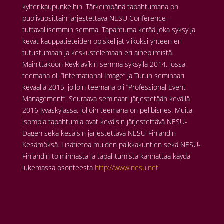
kylterikaupunkeihin. Tärkeimpänä tapahtumana on
puolivuosittain järjestettävä NESU Conference –
tuttavallisemmin semma. Tapahtuma kerää joka syksy ja
kevät kauppatieteiden opiskelijat viikoksi yhteen eri
tutustumaan ja keskustelemaan eri aihepiireistä.
Mainittakoon Reykjavíkin semma syksyllä 2014, jossa
teemana oli “International Image” ja Turun seminaari
keväällä 2015, jolloin teemana oli “Professional Event
Management”. Seuraava seminaari järjestetään kevällä
2016 Jyväskylässä, jolloin teemana on pelibisnes. Muita
isompia tapahtumia ovat keväisin järjestettävä NESU-
Dagen sekä kesäisin järjestettävä NESU-Finlandin
Kesämöksä. Lisätietoa muiden paikkakuntien sekä NESU-
Finlandin toiminnasta ja tapahtumista kannattaa käydä
lukemassa osoitteesta
http://www.nesu.net
.