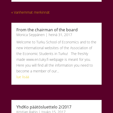
« Vanhemmat merkinnät
From the chairman of the board
Monica Seppänen
|
heinä 31, 2017
Welcome to Turku School of Economics and to the
new international websites of the Association of
the Economic Students in Turku! The freshly
made www.en.tuky.fi webpage is meant for you.
Here you will find all the information you need to
become a member of our...
lue lisää
YhdKo päätösluettelo 2/2017
Kristian Raitio
|
touko 15, 2017