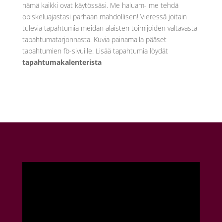
nämä kaikki ovat käytössäsi. Me haluam- me tehdä
opiskeluajastasi parhaan mahdollisen! Vieressä joitain
tulevia tapahtumia meidän alaisten toimijoiden valtavasta
tapahtumatarjonnasta. Kuvia painamalla pääset
tapahtumien fb-sivuille. Lisää tapahtumia löydät
tapahtumakalenterista