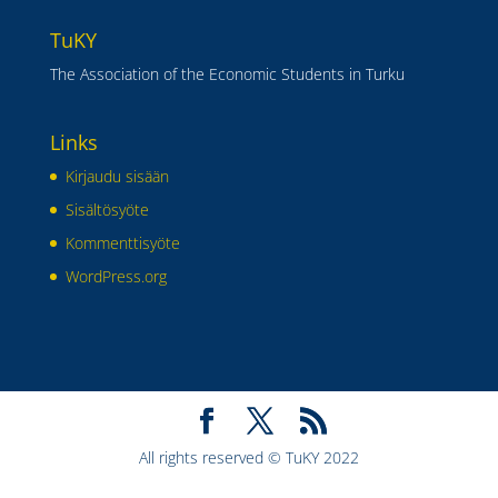
TuKY
The Association of the Economic Students in Turku
Links
Kirjaudu sisään
Sisältösyöte
Kommenttisyöte
WordPress.org
All rights reserved © TuKY 2022