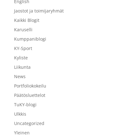
English
Jaostot ja toimijaryhmät
Kaikki Blogit
Karuselli
Kumppaniblogi
KY-Sport
Kyliste
Liikunta
News
Portfoliokokeilu
Päätösluettelot
TuKY-blogi
Ulkkis
Uncategorized
Yleinen