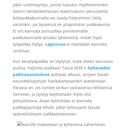
jokin unelmayritys, jonne haluaisi myöhemminkin
töihin! Henkilökohtaisen kokemukseni perusteella
kotipaikkakunnalta voi saada helpommin töitä,
varsinkin, jos kyseessä on yliopistoton paikkakunta.
Ei siis kannata poissulkea pienemmälle
paikkakunnalle kesäksi lähtemistä, mikäli hyvä
työpaikka löytyy.
Legioonaa
ei myöskään kannata
unohtaa.
Kun kesätyöpaikka on löytynyt, tulee eteen seuraava
pulma. Paljonko palkkaa? Tässä SEFE:n
Kyltereiden
palkkasuositukset
auttavat alkuun, antaen hyvän
neuvottelupohjan hankalampaankin asetelmaan.
Parasta on, jos tuntee jonkun vastaavissa tehtävissä
toimivan, ja pystyy käyttämään myös sitä
pohjatietona. Aivan kylmiltään ei kannata
palkkapyyntöjä tehdä, jottei työnsaanti tyssää
epärealistiseen palkkatoiveeseen.