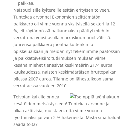
Naispuolisille kyltereille esitän erityisen toiveen.
Tuntekaa arvonne! Ekonomien selittämätön
palkkaero oli viime vuonna yksityisellä sektorilla 12
%, eli käytännössä palkanmaksu päättyi miehiin
verrattuna vuositasolla marraskuun puolivälissä.
Juurensa palkkaero juontaa kuitenkin jo
opiskeluaikaan ja meidän nyt tekemiimme päätöksiin
ja palkkatoiveisiin: tutkimuksen mukaan viime
kesänä miehet tienasivat keskimäärin 2174 euroa
kuukaudessa, naisten keskimääräisen bruttopalkan
ollessa 2007 euroa. Tilanne on lähestulkoon sama
verrattaessa vuoteen 2010.
Toivotan kaikille onnea
kesätöiden metsästykseen! Tuntekaa arvonne ja
olkaa aktiivisia, muistaen, että viime vuonna
työttömäksi jäi vain 2 % hakeneista. Mistä sinä haluat
saada töitä?