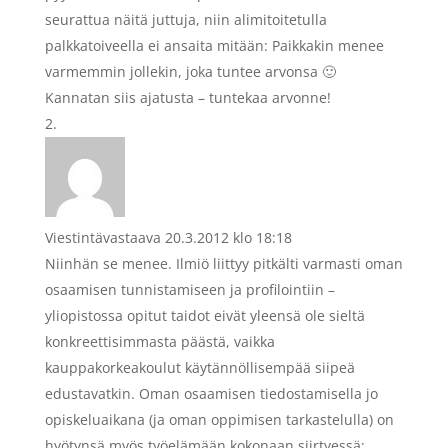
seurattua näitä juttuja, niin alimitoitetulla
palkkatoiveella ei ansaita mitään: Paikkakin menee
varmemmin jollekin, joka tuntee arvonsa 🙂
Kannatan siis ajatusta – tuntekaa arvonne!
Viestintävastaava
20.3.2012 klo 18:18
Niinhän se menee. Ilmiö liittyy pitkälti varmasti oman
osaamisen tunnistamiseen ja profilointiin –
yliopistossa opitut taidot eivät yleensä ole sieltä
konkreettisimmasta päästä, vaikka
kauppakorkeakoulut käytännöllisempää siipeä
edustavatkin. Oman osaamisen tiedostamisella jo
opiskeluaikana (ja oman oppimisen tarkastelulla) on
hyötynsä myös työelämään kokonaan siirtyessä: