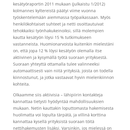
kesätyöraportin 2011 mukaan (julkaistu 1/2012)
kolmannes kyltereistä päätyi viime vuonna
työskentelemään aiemmassa työpaikassaan. Myös
henkilökohtaiset suhteet ja netti osoittautuivat
tehokkaiksi työnhakukeinoiksi, sillä molempien
kautta kesätyön löysi 15 % tutkimukseen
vastanneista. Huomionarvoista kuitenkin mielestäni
on, että jopa 12 % löysi kesätyön olemalla itse
aktiivinen ja kysymällä työtä suoraan yrityksestä.
Suoraan yhteyttä ottamalla tulee valinneeksi
automaattisesti vain niitä yrityksiä, joista on todella
kiinnostunut, ja jotka vastaavat hyvin mielenkiinnon
kohteita.
Olkaamme siis aktiivisia – lähipiirin kontakteja
kannattaa tietysti hyödyntää mahdollisuuksien
mukaan. Netin kauttakin loputtomasta hakemisesta
huolimatta voi lopulta tärpätä, ja villinä korttina
kannattaa kysellä yrityksistä suoraan töitä
nettihakemusten lisäksi. Varsinkin, jos mielessä on