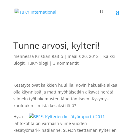
Tunne arvosi, kylteri!
mennessä
Kristian Raitio
|
maalis 20, 2012
|
Kaikki
Blogit
,
TuKY-blogi
|
3 Kommentit
Kesätyöt ovat kaikkien huulilla. Kovin hakuaika alkaa
olla käynnissä ja mattimyöhäisetkin alkavat herätä
viimein työhakemusten lähettämiseen. Kysymys
kuuluukin – mistä kesäksi töitä?
Hyvä
lähtökohta on varmasti viime vuoden
kesätyömarkkinatilanne. SEFE:n teettämän Kylterien