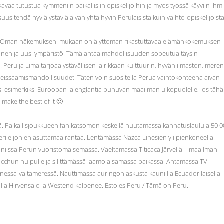
avaa tutustua kymmeniin paikallisiin opiskelijoihin ja myos tyossä käyviin ihmi
isuus tehdä hyviä ystaviä aivan yhta hyvin Perulaisista kuin vaihto-opiskelijoist
tä. Oman näkemukseni mukaan on älyttoman rikastuttavaa elämänkokemuksen
lainen ja uusi ympäristö. Tämä antaa mahdollisuuden sopeutua täysin
 Peru ja Lima tarjoaa ystävällisen ja rikkaan kulttuurin, hyvän ilmaston, meren
reissaamismahdollisuudet. Täten voin suositella Perua vaihtokohteena aivan
ähtisi esimerkiksi Euroopan ja englantia puhuvan maailman ulkopuolelle, jos täh
 make the best of it 🙂
yä. Paikallisjoukkueen fanikatsomon keskellä huutamassa kannatuslauluja 50 
erileijonien asuttamaa rantaa. Lentämässa Nazca Linesien yli pienkoneella.
auniissa Perun vuoristomaisemassa. Vaeltamassa Titicaca Järvellä – maailman
cchun huipulle ja silittämässä laamoja samassa paikassa. Antamassa TV-
yynessa-valtameressä. Nauttimassa auringonlaskusta kauniilla Ecuadorilaisella
nnalla Hirvensalo ja Westend kalpenee. Esto es Peru / Tämä on Peru.