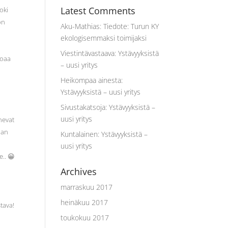
Latest Comments
oki
on
Aku-Mathias
:
Tiedote: Turun KY
ekologisemmaksi toimijaksi
Viestintävastaava
:
Ystävyyksistä
joaa
– uusi yritys
Heikompaa ainesta
:
Ystävyyksistä – uusi yritys
”
Sivustakatsoja
:
Ystävyyksistä –
uusi yritys
enevat
han
Kuntalainen
:
Ystävyyksistä –
uusi yritys
e.. 😀
Archives
marraskuu 2017
heinäkuu 2017
tava!
toukokuu 2017