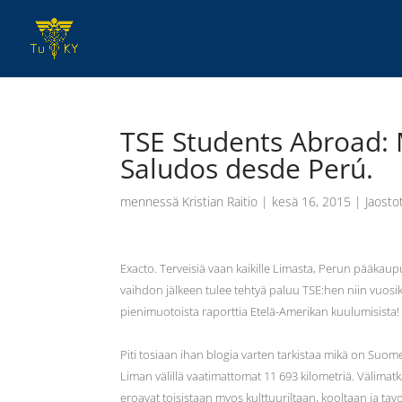
TSE Students Abroad: M
Saludos desde Perú.
mennessä
Kristian Raitio
|
kesä 16, 2015
|
Jaosto
Exacto. Terveisiä vaan kaikille Limasta, Perun pääk
vaihdon jälkeen tulee tehtyä paluu TSE:hen niin vuosik
pienimuotoista raporttia Etelä-Amerikan kuulumisista!
Piti tosiaan ihan blogia varten tarkistaa mikä on Suom
Liman välillä vaatimattomat 11 693 kilometriä. Välimatk
eroavat toisistaan myos kulttuuriltaan, kooltaan ja tavo