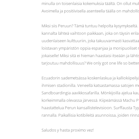
minulla on toisenlaisia kokemuksia täältä. On ollut muk
Avoimella ja positiivisella asenteella täälla on mahdoll
Miksi siis Peruun? Tämä tuntuu helpolta kysymyksel
kannalta lähteä vaihtoon paikkaan, joka on täysin eri
uudenlaiseen kulttuuriin, joka takuuvarmasti kasvattaa.
loistavan ympäristön oppia espanjaa ja monipuoliset 
jokaiselle! Miksi sitä ei hieman haastaisi itseään ja l
tarjoutuu mahdollisuus? We only got one life so better
Ecuadorin sademetsässa koskenlaskua ja kalliokiipeil
ihmisen stadionilla. Veneellä katsastamassa satojen m
Sandboardingia aavikkosafarilla. Mönkijoilla ajelua k
korkeimmalla olevassa järvessä. Kiipeämässä Machu Pi
haastattelua Perun kansallistelevisioon. Surffausta T
rannalla. Paikallisia kotibileitä asunnoissa, joiden ri
Saludos y hasta proximo vez!