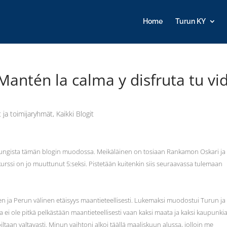
Home
Turun KY
antén la calma y disfruta tu vi
t ja toimijaryhmät
,
Kaikki Blogit
aupungista tämän blogin muodossa. Meikäläinen on tosiaan Rankamon Oskari ja
urssi on jo muuttunut 5:seksi. Pistetään kuitenkin siis seuraavassa tulemaan
en ja Perun välinen etäisyys maantieteellisesti. Lukemaksi muodostui Turun ja
a ei ole pitkä pelkästään maantieteellisesti vaan kaksi maata ja kaksi kaupunki
iltaan valtavasti. Minun vaihtoni alkoi täällä maaliskuun alussa, jolloin me