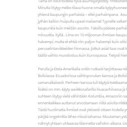
Tämä on ollut todella hyvä asumisjärjestely. Yhteishenki
Minulta löytyy melko tilava huone omalla kylpyhuone
yhtenä kaupungin parhaista – ellei parhaimpana. Asu
jylhän kallion huipulta upeat maisemat Tyynelle valtam
kaupunkia kuin meidän asunto. Taksilla pääsee parhai
minuuttia. Kyllä.. Lima on 10 miljoonan ihmisen kaupunk
halvempi, mutta ei ehkä niin paljon halvempi kuin olis
peruselintarvikkeiden hinnassa. Jotkut asiat taas ovat
täällä vaihto muodostuu kuin Euroopassa. Tietysti h
Perulla ja Etela-Amerikalla onkin rutkasti tarjottavaa r
Boliviassa. Ecuadorissa vaihtoporukan kanssa ja Bolivi
samanaikaisesti. Perheen kanssa tuli käytyä tsekkaam
lisäksi on mm. käyty aavikkosafarilla Huacachinassa ja 
suhteen löytyy vielä vähintään Kolumbia, Amazonin sa
ennenkaikkea auttanut arvostamaan niitä asioita mitkä
Tästä huolimatta ihmiset ovat yleisesti ottaen todella 
pärjää ongelmitta lähes missä tahansa. Muutaman yst
nähnyt yhtaan uhkaavaa tilannetta vaihdon aikana. Usei