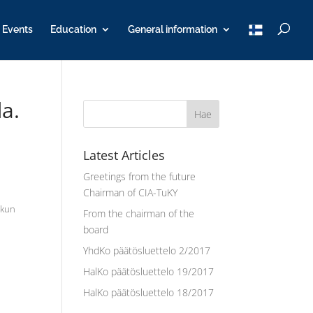
T
Events
Education
General information
u
K
Y
da.
Latest Articles
Greetings from the future
Chairman of CIA-TuKY
 kun
From the chairman of the
board
YhdKo päätösluettelo 2/2017
HalKo päätösluettelo 19/2017
HalKo päätösluettelo 18/2017
a