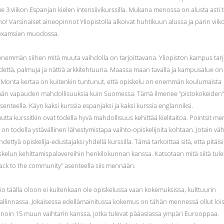
me 3 viikon Espanjan kielen intensiivikurssilla. Mukana menossa on alusta asti t
Aho! Varsinaiset aineopinnot Yliopistolla alkoivat huhtikuun alussa ja parin viik
rm examsien muodossa.
än enemmän siihen mitä muuta vaihdolla on tarjoittavana. Yliopiston kampus tar
hdettä, palmuja ja nättiä arkkitehtuuria. Maassa maan tavalla ja kampusalue on
rit. Monta kertaa on kuitenkin tuntunut, että opiskelu on enemmän koulumaista
emmän vapauden mahdollisuuksia kuin Suomessa. Tämä ilmenee ”pistokokeiden
enteella. Käyn kaksi kurssia espanjaksi ja kaksi kurssia englanniksi.
 mutta kurssitkin ovat todella hyvä mahdollisuus kehittää kielitaitoa. Pointsit m
ä on todella ystävällinen lähestymistapa vaihto-opiskelijoita kohtaan. Jotain vä
ähdettyä opiskelija-edustajaksi yhdellä kurssilla. Tämä tarkoittaa sitä, etta pitäisi
iskelun kehittamispalavereihin henkilokunnan kanssa. Katsotaan mitä siitä tule
ack to the community” asenteella siis mennään.
io täälla oloon ei kuitenkaan ole opiskelussa vaan kokemuksissa, kulttuurin
llinnassa. Jokaisessa edellämainitussa kokemus on tähän mennessä ollut lois
noin 15 muun vaihtarin kanssa, jotka tulevat pääasiassa ympäri Eurooppaa.