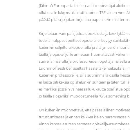
(lähinnä Euroopasta tulleet) vaihto-opiskelijat aloitim
ollut osalle lukijoistakin tuttu toinen TSE:lainen Aino 
päästä pitäisi jo jotain kirjoittaa paperillekin mid-te
Kirjoitetaan vain pari juttua opiskelusta ja keskitytä
todella hulppeat puitteet opiskelulle. Loytyy suihkulä
kuitenkin suljettu ulkopuolisilta ja sitä ymparöi muu
täällä ja opiskelijoille annetaan huomattavasti väh
suurella määrallä ja professoreiden opettajamaisella as
Luonnnollisesti kieli asettaa haasteita (ei vaikeuksia),
kuitenkin professoreille, sillä suurimmalla osalla heist
erilaista piti keksia opiskelunkin suhteen ja täten tuli l
esimerkiksi jossain vaiheessa lukukautta osallistua op
Jo täälla sloganiksi muodostuneella ”Give something b
On kuitenkin myönnettävä, että pääasiallinen motivaat
tutustumisessa ja ennen kaikkea kielen paremmassa ha
Ainon kanssa asutaan samassa opiskelija-asuntolassa 