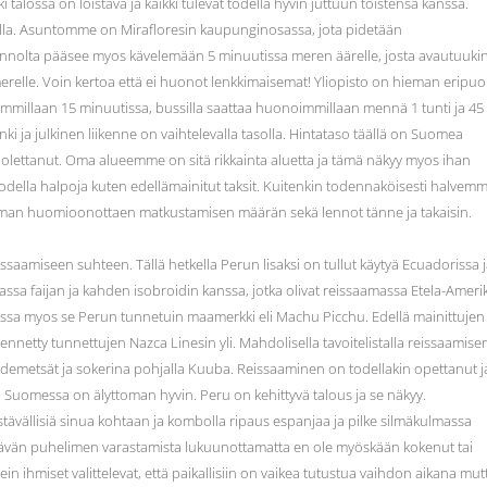
 talossa on loistava ja kaikki tulevat todella hyvin juttuun toistensa kanssa.
ella. Asuntomme on Mirafloresin kaupunginosassa, jota pidetään
nnolta pääsee myos kävelemään 5 minuutissa meren äärelle, josta avautuuki
erelle. Voin kertoa että ei huonot lenkkimaisemat! Yliopisto on hieman eripuol
mmillaan 15 minuutissa, bussilla saattaa huonoimmillaan mennä 1 tunti ja 45
i ja julkinen liikenne on vaihtelevalla tasolla. Hintataso täällä on Suomea
i olettanut. Oma alueemme on sitä rikkainta aluetta ja tämä näkyy myos ihan
 todella halpoja kuten edellämainitut taksit. Kuitenkin todennaköisesti halvem
ieman huomioonottaen matkustamisen määrän sekä lennot tänne ja takaisin.
eissaamiseen suhteen. Tällä hetkella Perun lisaksi on tullut käytyä Ecuadorissa 
assa faijan ja kahden isobroidin kanssa, jotka olivat reissaamassa Etela-Ameri
assa myos se Perun tunnetuin maamerkki eli Machu Picchu. Edellä mainittujen
lennetty tunnettujen Nazca Linesin yli. Mahdolisella tavoitelistalla reissaamise
demetsät ja sokerina pohjalla Kuuba. Reissaaminen on todellakin opettanut j
 Suomessa on älyttoman hyvin. Peru on kehittyvä talous ja se näkyy.
ystävällisiä sinua kohtaan ja kombolla ripaus espanjaa ja pilke silmäkulmassa
ävän puhelimen varastamista lukuunottamatta en ole myöskään kokenut tai
n ihmiset valittelevat, että paikallisiin on vaikea tutustua vaihdon aikana mut