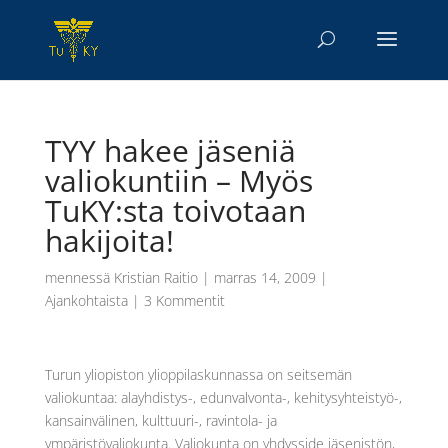
TYY hakee jäseniä
valiokuntiin – Myös
TuKY:sta toivotaan
hakijoita!
mennessä
Kristian Raitio
|
marras 14, 2009
|
Ajankohtaista
|
3 Kommentit
Turun yliopiston ylioppilaskunnassa on seitsemän
valiokuntaa: alayhdistys-, edunvalvonta-, kehitysyhteistyö-,
kansainvälinen, kulttuuri-, ravintola- ja
ympäristövaliokunta. Valiokunta on yhdysside jäsenistön,