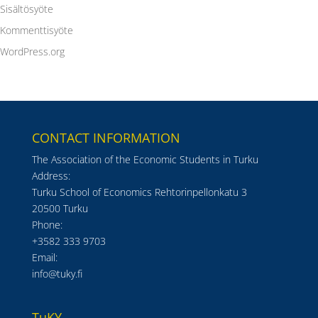
Sisältösyöte
Kommenttisyöte
WordPress.org
CONTACT INFORMATION
The Association of the Economic Students in Turku
Address:
Turku School of Economics Rehtorinpellonkatu 3
20500 Turku
Phone:
+3582 333 9703
Email:
info@tuky.fi
TuKY