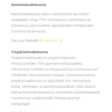
Ravintolavaliokunta
Ravintolavaliokunta valvoo opiskelijoiden ja muiden
asiakkaiden etuja TYYn omistamissa ravintoloissa ja
kahviloissa sekä huolehtii opiskelijoiden mielipiteiden
huomioonottamisesta.
Eva-Liisa Raekallio (
elraek@utu.fi
)
Ympäristövaliokunta
Ympäristövaliokunta on ympäristöasioista
kiinnostuneiden TYYn jäsenten kohtauspaikka.
Valiokunnan toiminta on monipuolista ja muotoutuu sen
toimijoiden kiinnostuksen mukaan. Kuluneena vuonna
ympäristövaliokunta on järjestänyt mm. kiinnostavia
retkiä, seminaarin ja pyöränkorjauspäivän sekä ottanut
kantaa ilmastokeskusteluun esimerkiksi julistekampanjan
muodossa ja osallistumalla Polttava kysymys -
kampanjaan.