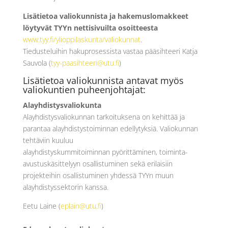
Lisätietoa valiokunnista ja hakemuslomakkeet
löytyvät TYYn nettisivuilta osoitteesta
www.tyy.fi/ylioppilaskunta/valiokunnat
.
Tiedusteluihin hakuprosessista vastaa pääsihteeri Katja
Sauvola (
tyy-paasihteeri@utu.fi
)
Lisätietoa valiokunnista antavat myös
valiokuntien puheenjohtajat:
Alayhdistysvaliokunta
Alayhdistysvaliokunnan tarkoituksena on kehittää ja
parantaa alayhdistystoiminnan edellytyksiä. Valiokunnan
tehtäviin kuuluu
alayhdistyskummitoiminnan pyörittäminen, toiminta-
avustuskäsittelyyn osallistuminen sekä erilaisiin
projekteihin osallistuminen yhdessä TYYn muun
alayhdistyssektorin kanssa.
Eetu Laine (
eplain@utu.fi
)