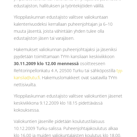
edustajiston, hallituksen ja työntekijöiden välillä.
Ylioppilaskunnan edustajisto valitsee valiokuntaan
kalenterivuodeksi kerrallaan puheenjohtajan ja 6–10
muuta jäsentä, joista vähintään yhden tulee olla
edustajiston jäsen tai varajäsen.
Hakemukset valiokunnan puheenjohtajaksi ja jäseniksi
pyydetään toimittamaan TYYn kansliaan keskiviikkoon
30.11.2009 klo 12.00 mennessä
osoitteeseen
Rehtorinpellonkatu 4 A, 20500 Turku tai sähköpostilla
tyy-
kanslia@utu.fi
. Hakemuslomakkeet ovat saatavilla TYYn
nettisivuilta.
Ylioppilaskunnan edustajisto valitsee valiokuntien jäsenet
keskiviikkona 9.12.2009 klo 18.15 pidettävässä
kokouksessa.
Valiokuntien jäsenille pidetään koulutustilaisuus
10.12.2009 Turku-salissa. Puheenjohtajakoulutus alkaa
klo 16.00 ja muiden valiokuntalaisten koulutus klo 18.00.