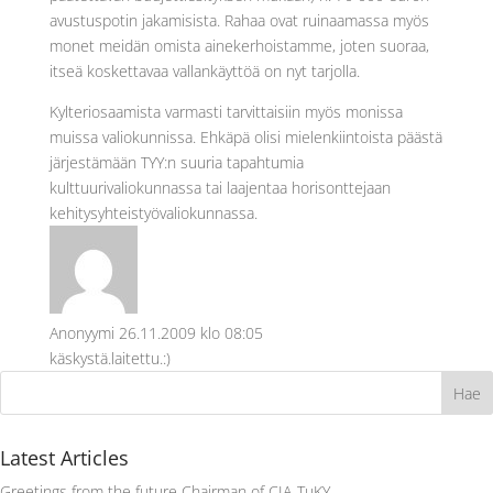
avustuspotin jakamisista. Rahaa ovat ruinaamassa myös
monet meidän omista ainekerhoistamme, joten suoraa,
itseä koskettavaa vallankäyttöä on nyt tarjolla.
Kylteriosaamista varmasti tarvittaisiin myös monissa
muissa valiokunnissa. Ehkäpä olisi mielenkiintoista päästä
järjestämään TYY:n suuria tapahtumia
kulttuurivaliokunnassa tai laajentaa horisonttejaan
kehitysyhteistyövaliokunnassa.
Anonyymi
26.11.2009 klo 08:05
käskystä.laitettu.:)
Latest Articles
Greetings from the future Chairman of CIA-TuKY