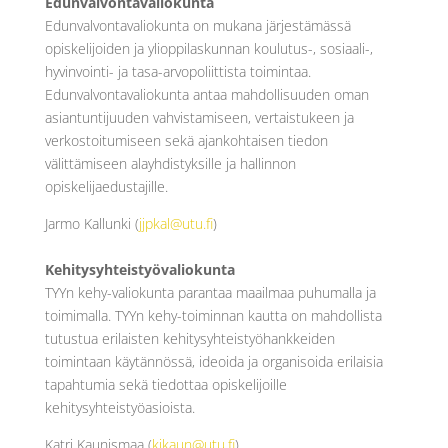
Edunvalvontavaliokunta
Edunvalvontavaliokunta on mukana järjestämässä
opiskelijoiden ja ylioppilaskunnan koulutus-, sosiaali-,
hyvinvointi- ja tasa-arvopoliittista toimintaa.
Edunvalvontavaliokunta antaa mahdollisuuden oman
asiantuntijuuden vahvistamiseen, vertaistukeen ja
verkostoitumiseen sekä ajankohtaisen tiedon
välittämiseen alayhdistyksille ja hallinnon
opiskelijaedustajille.
Jarmo Kallunki (
jjpkal@utu.fi
)
Kehitysyhteistyövaliokunta
TYYn kehy-valiokunta parantaa maailmaa puhumalla ja
toimimalla. TYYn kehy-toiminnan kautta on mahdollista
tutustua erilaisten kehitysyhteistyöhankkeiden
toimintaan käytännössä, ideoida ja organisoida erilaisia
tapahtumia sekä tiedottaa opiskelijoille
kehitysyhteistyöasioista.
Katri Kaunismaa (
kjkaun@utu.fi
)