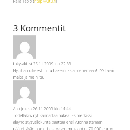
Raila Tapio (
ritapi@utu.fi
)
3 Kommentit
tuky-aktiivi
25.11.2009 klo 22:33
Nyt ihan oikeesti niitä hakemuksia menemään! TYY tarvii
meitä ja me niitä.
Anti Jokela
26.11.2009 klo 14:44
Todellakin, nyt kannattaa hakea! Esimerkiksi
alayhdistysvaliokunta päättää ensi vuonna (tänään
päätettävän budjettiesityksen mukaan) n. 70 000 euron