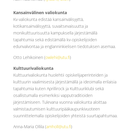
Kansainvälinen valiokunta
Kv-valiokunta edistää kansainvälisyyttä,
kotikansainvälisyyttä, suvaitsevaisuutta ja
monikulttuurisuutta kampuksella järjestämällä
tapahtumia sekä edistämällä kv-opiskelijoiden
edunvalvontaa ja englanninkielisen tiedotuksen asemaa.
Otto Lehikoinen (
owlehi@utu.fi
)
Kulttuurivaliokunta
Kulttuurivaliokunta huolehtii opiskelijaperinteiden ja
kulttuurin vaalimisesta järjestämällä ja ideoimalla erilaisia
tapahtumia kuten Aprillirock ja Kulttuuriklubi sekä
osallistumalla esimerkiksi vapputraditioiden
järjestämiseen. Tulevana vuonna valiokunta aloittaa
valmistautumisen kulttuuripääkaupunkivuoteen
suunnittelemalla opiskelijoiden yhteistä suurtapahtumaa.
Anna-Maria Ollila (
amholl@utu.fi
)