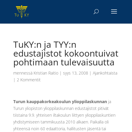
TuKY:n ja TYY:n
edustajistot kokoontuivat
pohtimaan tulevaisuutta
mennessä
Kristian Raitio
|
syys 13, 2008
|
Ajankohtaista
|
2 Kommentit
Turun kauppakorkeakoulun ylioppilaskunnan
ja
Turun yliopiston ylioppilaskunnan edustajistot pitivät
tiistaina 9.9. yhteisen iltakoulun liittyen ylioppilaskuntien
yhdistymiseen tammikuusta 2010 alkaen. Paikalla oli
yhteensä noin 60 edaattoria, hallitusten jäsentä tai