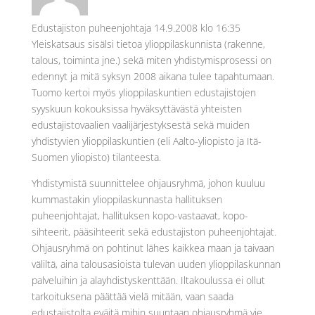
Edustajiston puheenjohtaja
14.9.2008 klo 16:35
Yleiskatsaus sisälsi tietoa ylioppilaskunnista (rakenne,
talous, toiminta jne.) sekä miten yhdistymisprosessi on
edennyt ja mitä syksyn 2008 aikana tulee tapahtumaan.
Tuomo kertoi myös ylioppilaskuntien edustajistojen
syyskuun kokouksissa hyväksyttävästä yhteisten
edustajistovaalien vaalijärjestyksestä sekä muiden
yhdistyvien ylioppilaskuntien (eli Aalto-yliopisto ja Itä-
Suomen yliopisto) tilanteesta.
Yhdistymistä suunnittelee ohjausryhmä, johon kuuluu
kummastakin ylioppilaskunnasta hallituksen
puheenjohtajat, hallituksen kopo-vastaavat, kopo-
sihteerit, pääsihteerit sekä edustajiston puheenjohtajat.
Ohjausryhmä on pohtinut lähes kaikkea maan ja taivaan
väliltä, aina talousasioista tulevan uuden ylioppilaskunnan
palveluihin ja alayhdistyskenttään. Iltakoulussa ei ollut
tarkoituksena päättää vielä mitään, vaan saada
edustajistolta eväitä mihin suuntaan ohjausryhmä vie