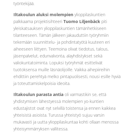
työntekijää.
Iltakoulun aluksi molempien
ylioppilaskuntien
palkkaama projektisihteeri
Tuomo Liljenbäck
piti
yleiskatsauksen ylioppilaskuntien tämänhetkiseen
tilanteeseen. Tämän jälkeen jakauduttiin työryhmiin
tekemään suunnittelu- ja pohdintatyötä kuuteen eri
aiheeseen liittyen. Teemoina olivat tiedotus, talous,
jäsenpalvelut, edunvalvonta, alayhdistykset sekä
valiokuntatoiminta. Lopuksi työryhmät esittelivät
tuotoksensa muille läsnäolijoille. Vaikka aihepiireihin
ehdittiin perehtyä melko pintapuolisesti, nousi esille hyviä
ja toteuttamiskelpoisia ideoita.
Iltakoulun parasta antia
oli varmastikin se, että
yhdistymisen lähestyessä molempien yo-kuntien
edustajistot ovat nyt selvillä toistensa ja ennen kaikkea
yhteisistä asioista. Turussa yhteistyö sujuu varsin
mukavasti ja uutta ylioppilaskuntaa kohti ollaan menossa
yhteisymmärryksen vallitessa.