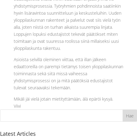
yhdistymisprosessia. Työryhmien pohdinnoista saatiinkin
hyvin lisäravintoa suunnitteluun ja keskusteluihin. Uuden
ylioppilaskunnan rakenteet ja palvelut ovat siis vielä työn
alla, joten niistä on turhan aikaista suurempia linjata.
Loppujen lopuksi edustajistot tekevät päätökset miten
toimitaan ja ovat suuressa roolissa siinä millaiseksi uusi
ylioppilaskunta rakentuu.
Asioista selvillä oleminen viittaa, että illan jälkeen
edaattoreilla on parempi tietämys toisen ylioppilaskunnan
toiminnasta sekä siitä missä vaiheessa
yhdistymisprosessi on ja mitä päätöksiä edustajistot
tulevat seuraavaksi tekemään.
Mikäli jäi vielä jotain mietityttämään, älä epäröi kysyä.
Viivi
Latest Articles