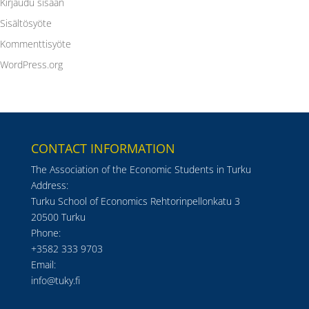
Kirjaudu sisään
Sisältösyöte
Kommenttisyöte
WordPress.org
CONTACT INFORMATION
The Association of the Economic Students in Turku
Address:
Turku School of Economics Rehtorinpellonkatu 3
20500 Turku
Phone:
+3582 333 9703
Email:
info@tuky.fi